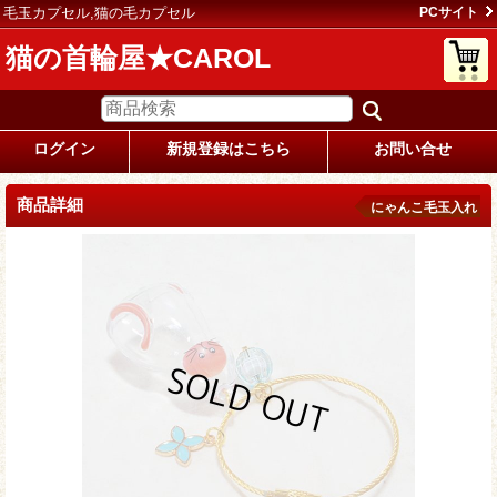
毛玉カプセル,猫の毛カプセル
PCサイト
猫の首輪屋★CAROL
ログイン
新規登録はこちら
お問い合せ
商品詳細
にゃんこ毛玉入れ