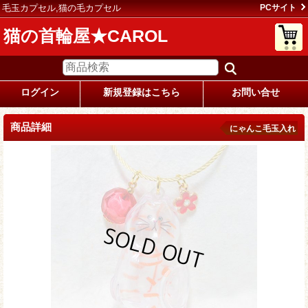
毛玉カプセル,猫の毛カプセル
PCサイト
猫の首輪屋★CAROL
ログイン
新規登録はこちら
お問い合せ
商品詳細
にゃんこ毛玉入れ