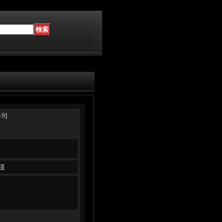
-9
]
項