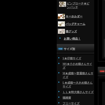
ピンブローチ★ピ
ンバッチ
キーホルダー
バッグチャーム
猫グッズ
お買い得品！
サイズ別
S★仔猫サイズ
MS★小さめ猫さんサイ
ズ
M★成猫〜普通猫さんサ
イズ
L★成猫〜大きめ猫さん
サイズ
ＬＬ★特大猫さんサイズ
猫雑貨
フリーサイズ