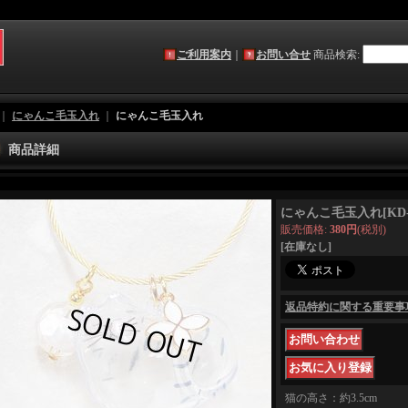
ご利用案内
｜
お問い合せ
商品検索
:
｜
にゃんこ毛玉入れ
｜
にゃんこ毛玉入れ
商品詳細
にゃんこ毛玉入れ
[
KD
販売価格
:
380円
(税別)
[在庫なし]
返品特約に関する重要事
猫の高さ：約3.5cm