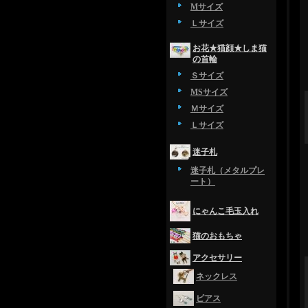
Mサイズ
Ｌサイズ
お花★猫顔★しま猫
の首輪
Ｓサイズ
MSサイズ
Ｍサイズ
Ｌサイズ
迷子札
迷子札（メタルプレ
ート）
にゃんこ毛玉入れ
猫のおもちゃ
アクセサリー
ネックレス
ピアス