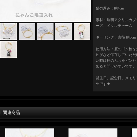
猫の厚み：約4cm
素材：透明アクリルカプ
ーズ、メタルチャーム
キーリング：直径 約6cm
使用方法：底のゴム栓を
ヒゲなど保存していただ
い時は栓のふちをピンセ
めると開けやすいです。
誕生日、記念日、メモリ
めです★
関連商品