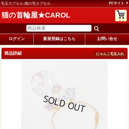
毛玉カプセル,猫の毛カプセル
PCサイト
猫の首輪屋★CAROL
ログイン
新規登録はこちら
お問い合せ
商品詳細
にゃんこ毛玉入れ