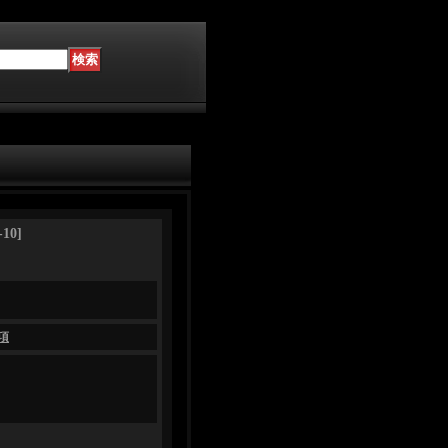
-10
]
項