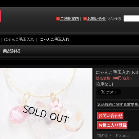
ご利用案内
｜
お問い合せ
商品検索
:
｜
にゃんこ毛玉入れ
｜
にゃんこ毛玉入れ
商品詳細
にゃんこ毛玉入れ
[
KD
販売価格
:
380円
(税別)
[在庫なし]
返品特約に関する重要事
猫の高さ：約3.5cm