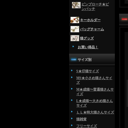
ピンブローチ★ピ
ンバッチ
キーホルダー
バッグチャーム
猫グッズ
お買い得品！
サイズ別
S★仔猫サイズ
MS★小さめ猫さんサイ
ズ
M★成猫〜普通猫さんサ
イズ
L★成猫〜大きめ猫さん
サイズ
ＬＬ★特大猫さんサイズ
猫雑貨
フリーサイズ