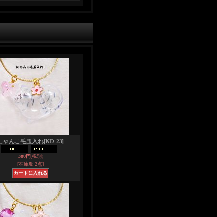
にゃんこ毛玉入れ
[KD-23]
380円
(税別)
[在庫数 2点]