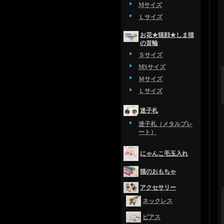
Mサイズ
Ｌサイズ
お花★猫顔★しま猫
の首輪
Ｓサイズ
MSサイズ
Ｍサイズ
Ｌサイズ
迷子札
迷子札（メタルプレ
ート）
にゃんこ毛玉入れ
猫のおもちゃ
アクセサリー
ネックレス
ピアス