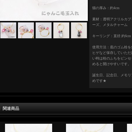
猫の厚み：約4cm
素材：透明アクリルカプ
ーズ、メタルチャーム
キーリング：直径 約6cm
使用方法：底のゴム栓を
ヒゲなど保存していただ
い時は栓のふちをピンセ
めると開けやすいです。
誕生日、記念日、メモリ
めです★
関連商品