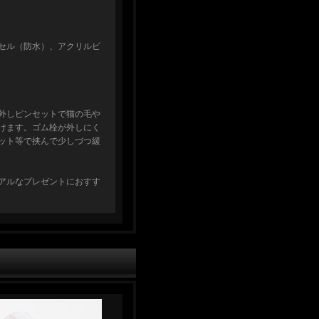
セル（防水）、アクリルビ
外しピンセットで猫の毛や
けます。ゴム栓が外しにく
ット等で挟んで少しづつ緩
アルなプレゼントにおすす