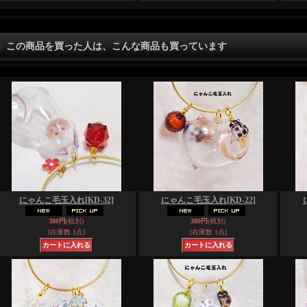
この商品を買った人は、こんな商品も買っています
にゃんこ毛玉入れ
[KD-32]
にゃんこ毛玉入れ
[KD-22]
380円
(税別)
380円
(税別)
[在庫数 1点]
[在庫数 1点]