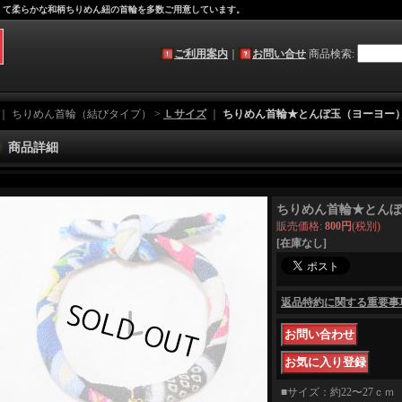
軽くて柔らかな和柄ちりめん紐の首輪を多数ご用意しています。
ご利用案内
｜
お問い合せ
商品検索
:
｜ ちりめん首輪（結びタイプ） >
Ｌサイズ
｜
ちりめん首輪★とんぼ玉（ヨーヨー
商品詳細
ちりめん首輪★とんぼ
販売価格
:
800円
(税別)
[在庫なし]
返品特約に関する重要事
■サイズ：約22〜27ｃｍ 