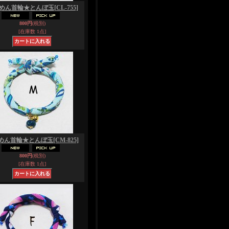
めん首輪★とんぼ玉
[CL-755]
800円
(税別)
[在庫数 1点]
めん首輪★とんぼ玉
[CM-825]
800円
(税別)
[在庫数 1点]