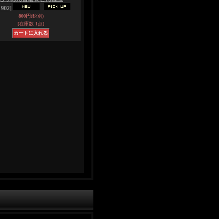
902]
800円
(税別)
[在庫数 1点]