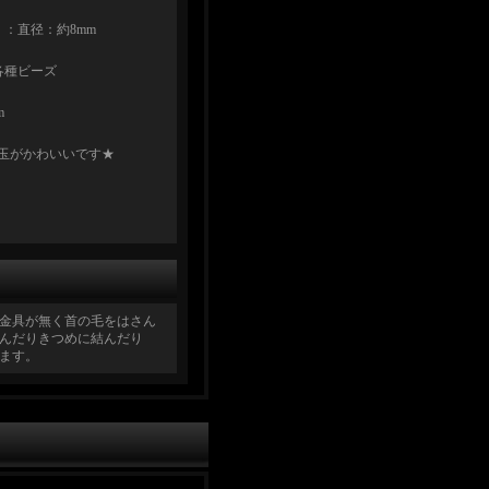
：直径：約8mm
各種ビーズ
m
玉がかわいいです★
金具が無く首の毛をはさん
んだりきつめに結んだり
ます。