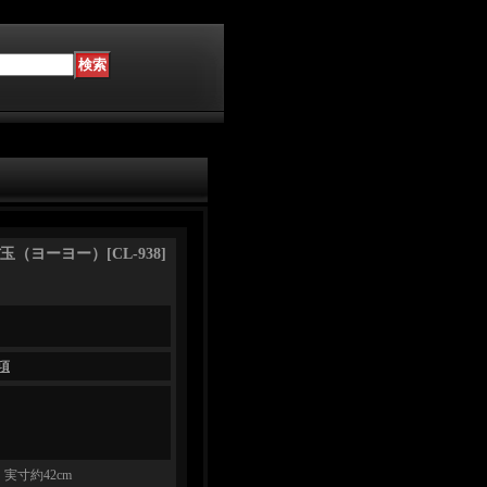
）
玉（ヨーヨー）
[
CL-938
]
項
実寸約42cm