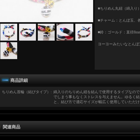
■ちりめん丸紐（綿入り）
■チャーム：とんぼ玉、
■鈴：ゴールド：直径8m
ヨーヨーみたいなとんぼ
商品詳細
ちりめん首輪（結びタイプ）
:
綿入りのちりめん紐を結んで使用するタイプなので
でしまう事もなくストレスを与えません。ゆるく結
と、結び方で適応サイズが幅広く使用していただけ
関連商品