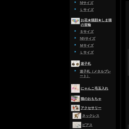
Mサイズ
Ｌサイズ
お花★猫顔★しま猫
の首輪
Ｓサイズ
MSサイズ
Ｍサイズ
Ｌサイズ
迷子札
迷子札（メタルプレ
ート）
にゃんこ毛玉入れ
猫のおもちゃ
アクセサリー
ネックレス
ピアス