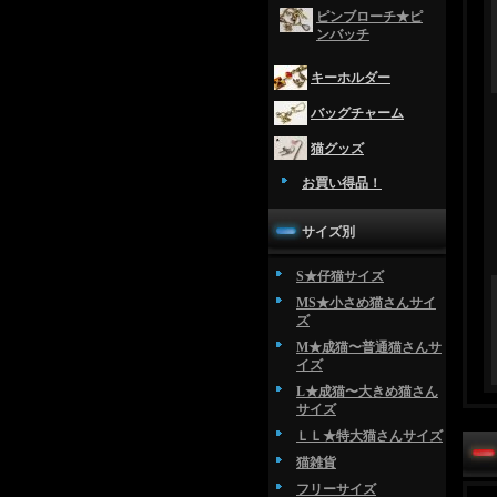
ピンブローチ★ピ
ンバッチ
キーホルダー
バッグチャーム
猫グッズ
お買い得品！
サイズ別
S★仔猫サイズ
MS★小さめ猫さんサイ
ズ
M★成猫〜普通猫さんサ
イズ
L★成猫〜大きめ猫さん
サイズ
ＬＬ★特大猫さんサイズ
猫雑貨
フリーサイズ