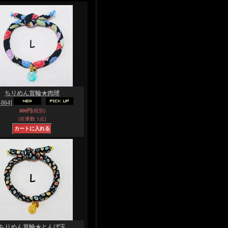
ちりめん首輪★肉球
864]
800円
(税別)
[在庫数 1点]
ちりめん首輪★とんぼ玉