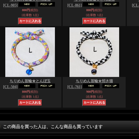
[CL-905]
[CL-861]
[CL-
800円
(税別)
800円
(税別)
[在庫数 1点]
[在庫数 1点]
ちりめん首輪★とんぼ玉
ちりめん首輪★招き猫
[CL-504]
[CL-761]
800円
(税別)
900円
(税別)
[在庫数 1点]
[在庫数 1点]
この商品を買った人は、こんな商品も買っています