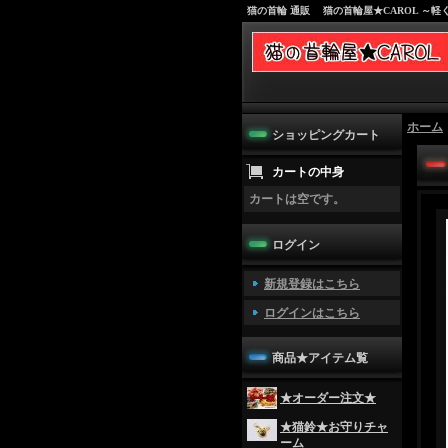
猫の首輪 通販 猫の首輪屋★CAROL ～
ホーム
ショッピングカート
カートの中身
カートは空です。
ログイン
新規登録はこちら
ログインはこちら
商品★アイテム覧
★オーダー注文★
★猫鈴★お守りチャ
ーム