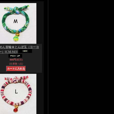
めん首輪★とんぼ玉（ヨーヨ
ー）
[CM-943]
800円
(税別)
[在庫数 1点]