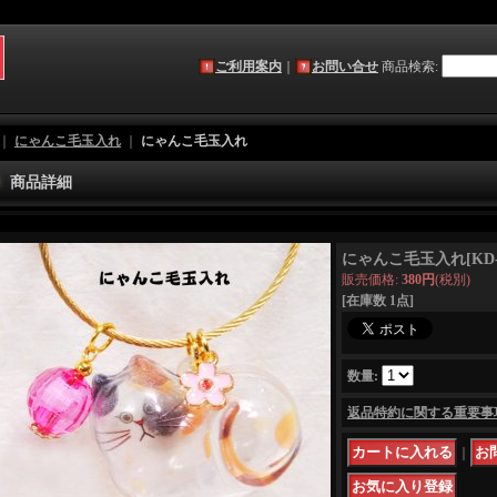
ご利用案内
｜
お問い合せ
商品検索
:
｜
にゃんこ毛玉入れ
｜
にゃんこ毛玉入れ
商品詳細
にゃんこ毛玉入れ
[
KD
販売価格
:
380円
(税別)
[在庫数 1点]
数量
:
返品特約に関する重要事
｜