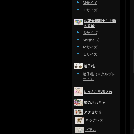
Mサイズ
Ｌサイズ
お花★猫顔★しま猫
の首輪
Ｓサイズ
MSサイズ
Ｍサイズ
Ｌサイズ
迷子札
迷子札（メタルプレ
ート）
にゃんこ毛玉入れ
猫のおもちゃ
アクセサリー
ネックレス
ピアス