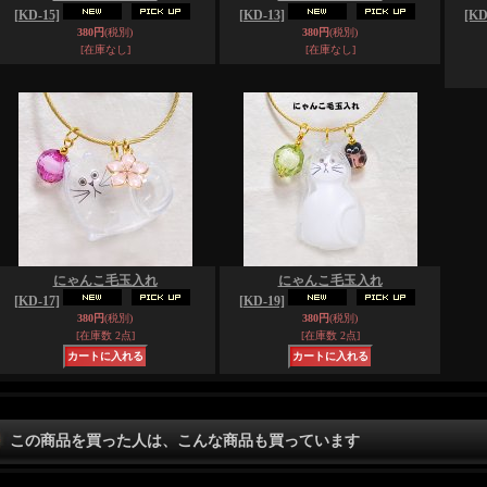
[KD-15]
[KD-13]
[KD
380円
(税別)
380円
(税別)
[在庫なし]
[在庫なし]
にゃんこ毛玉入れ
にゃんこ毛玉入れ
[KD-17]
[KD-19]
380円
(税別)
380円
(税別)
[在庫数 2点]
[在庫数 2点]
この商品を買った人は、こんな商品も買っています