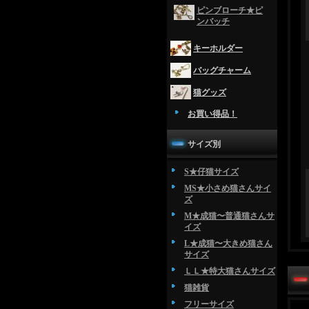
ピンブローチ★ピ
ンバッチ
キーホルダー
バッグチャーム
猫グッズ
お買い得品！
サイズ別
S★仔猫サイズ
MS★小さめ猫さんサイ
ズ
M★成猫〜普通猫さんサ
イズ
L★成猫〜大きめ猫さん
サイズ
ＬＬ★特大猫さんサイズ
猫雑貨
フリーサイズ