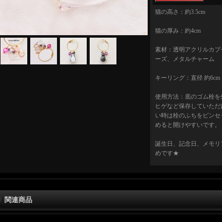
猫の高さ：約3.5cm
猫の厚み：約4cm
素材：透明アクリルカプ
ーズ、メタルチャーム
キーリング：直径 約6cm
使用方法：底のゴム栓を
ヒゲなど保存していただ
い時は栓のふちをピンセ
めると開けやすいです。
誕生日、記念日、メモリ
めです★
関連商品