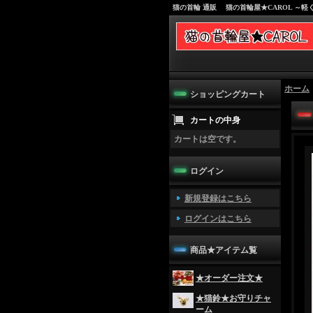
猫の首輪 通販 猫の首輪屋★CAROL ～
ホーム
ショッピングカート
カートの中身
カートは空です。
ログイン
新規登録はこちら
ログインはこちら
商品★アイテム覧
★オーダー注文★
★猫鈴★お守りチャ
ーム