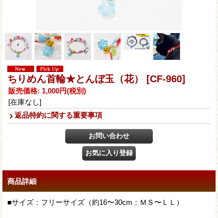
ちりめん首輪★とんぼ玉（花）
[CF-960]
販売価格
:
1,000円
(税別)
[在庫なし]
返品特約に関する重要事項
商品詳細
■サイズ：フリーサイズ（約16〜30cm：ＭＳ〜ＬＬ）