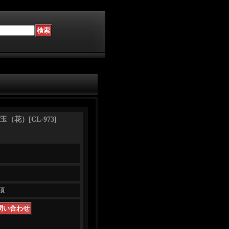
玉（花）
[
CL-973
]
項