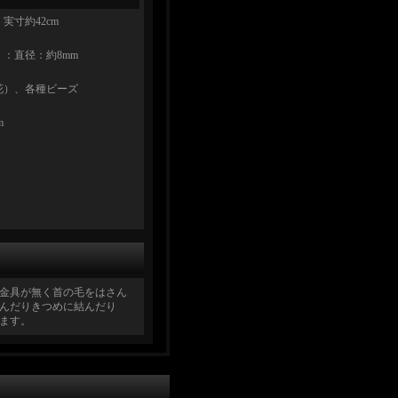
実寸約42cm
：直径：約8mm
花）、各種ビーズ
m
金具が無く首の毛をはさん
んだりきつめに結んだり
ます。