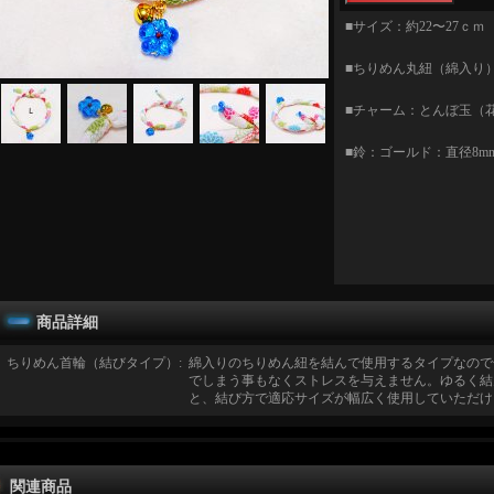
■サイズ：約22〜27ｃｍ 
■ちりめん丸紐（綿入り）
■チャーム：とんぼ玉（
■鈴：ゴールド：直径8m
商品詳細
ちりめん首輪（結びタイプ）
:
綿入りのちりめん紐を結んで使用するタイプなので
でしまう事もなくストレスを与えません。ゆるく結
と、結び方で適応サイズが幅広く使用していただけ
関連商品