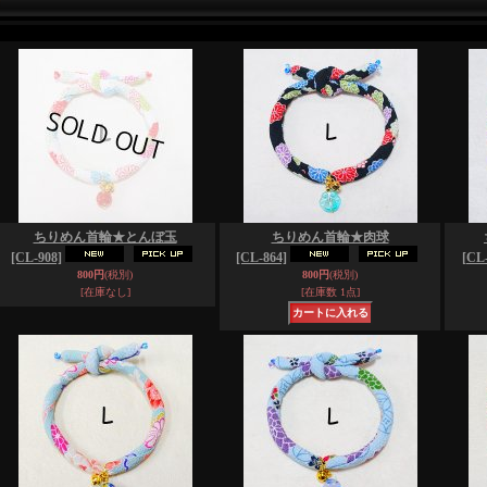
ちりめん首輪★とんぼ玉
ちりめん首輪★肉球
[CL-908]
[CL-864]
[CL-
800円
(税別)
800円
(税別)
[在庫なし]
[在庫数 1点]