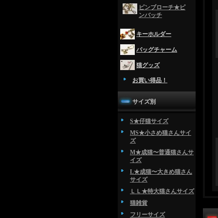
ピンブローチ★ピ
ンバッチ
キーホルダー
バッグチャーム
猫グッズ
お買い得品！
サイズ別
S★仔猫サイズ
MS★小さめ猫さんサイ
ズ
M★成猫〜普通猫さんサ
イズ
L★成猫〜大きめ猫さん
サイズ
ＬＬ★特大猫さんサイズ
猫雑貨
フリーサイズ