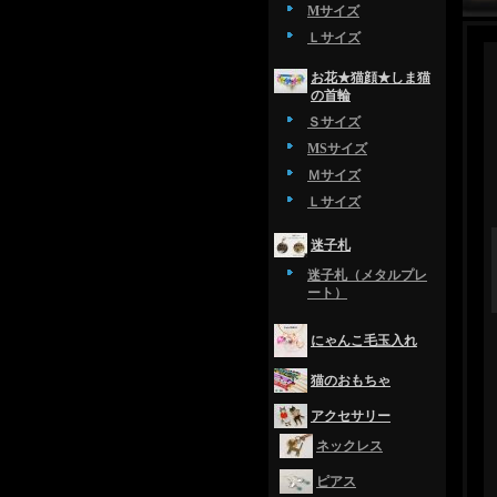
Mサイズ
Ｌサイズ
お花★猫顔★しま猫
の首輪
Ｓサイズ
MSサイズ
Ｍサイズ
Ｌサイズ
迷子札
迷子札（メタルプレ
ート）
にゃんこ毛玉入れ
猫のおもちゃ
アクセサリー
ネックレス
ピアス