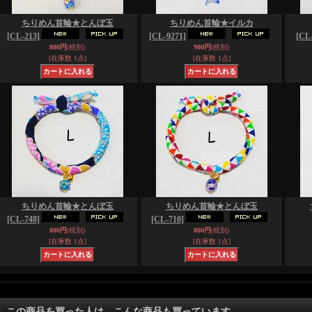
ちりめん首輪★とんぼ玉
ちりめん首輪★イルカ
[CL-213]
[CL-9271]
[CL-
800円
(税別)
900円
(税別)
[在庫数 1点]
[在庫数 1点]
ちりめん首輪★とんぼ玉
ちりめん首輪★とんぼ玉
[CL-748]
[CL-710]
800円
(税別)
800円
(税別)
[在庫数 1点]
[在庫数 1点]
この商品を買った人は、こんな商品も買っています