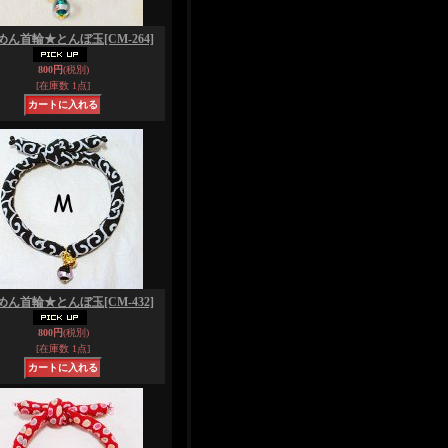
めん首輪★とんぼ玉
[CM-264]
800円
(税別)
[在庫数 1点]
めん首輪★とんぼ玉
[CM-432]
800円
(税別)
[在庫数 1点]