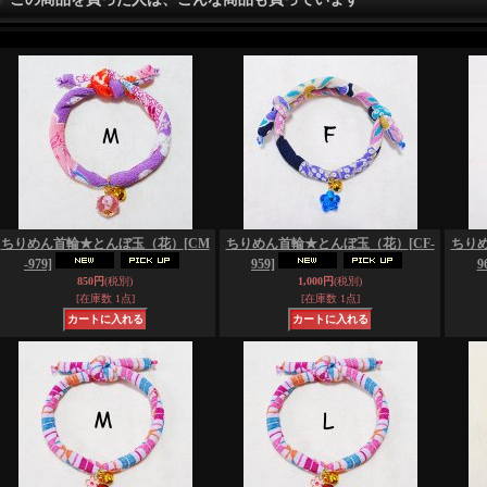
ちりめん首輪★とんぼ玉（花）
[CM
ちりめん首輪★とんぼ玉（花）
[CF-
ちり
-979]
959]
9
850円
(税別)
1,000円
(税別)
[在庫数 1点]
[在庫数 1点]