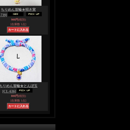
ちりめん首輪★招き寅
739]
900円
(税別)
[在庫数 1点]
ちりめん首輪★とんぼ玉
[CL-636]
800円
(税別)
[在庫数 1点]