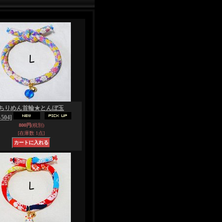
ちりめん首輪★とんぼ玉
504]
800円
(税別)
[在庫数 1点]