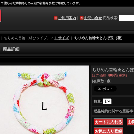
軽くて柔らかな和柄ちりめん紐の首輪を多数ご用意しています。
ご利用案内
｜
お問い合せ
商品検索
:
｜ ちりめん首輪（結びタイプ） >
Ｌサイズ
｜
ちりめん首輪★とんぼ玉（花）
商品詳細
ちりめん首輪★とんぼ
販売価格
:
800円
(税別)
[在庫数 1点]
数量
:
返品特約に関する重要事
｜