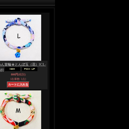
めん首輪★とんぼ玉（花）
[CL-
68]
800円
(税別)
[在庫数 2点]