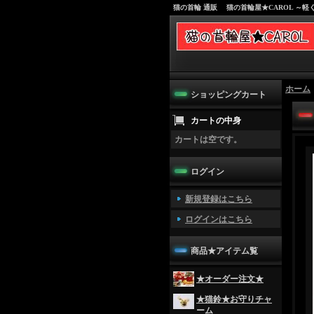
猫の首輪 通販 猫の首輪屋★CAROL ～
ホーム
ショッピングカート
カートの中身
カートは空です。
ログイン
新規登録はこちら
ログインはこちら
商品★アイテム覧
★オーダー注文★
★猫鈴★お守りチャ
ーム