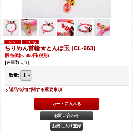
ちりめん首輪★とんぼ玉
[CL-963]
販売価格
:
800円
(税別)
[在庫数 1点]
数量
:
返品特約に関する重要事項