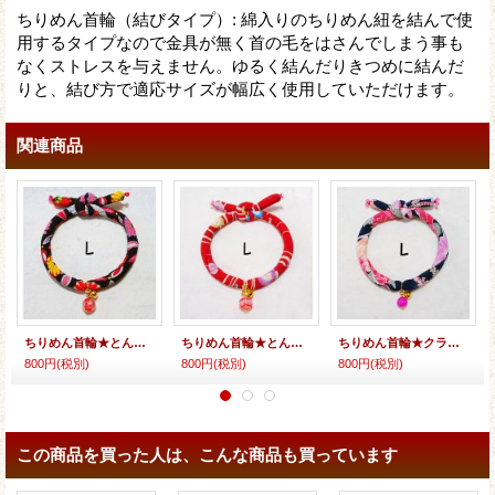
ちりめん首輪（結びタイプ）
:
綿入りのちりめん紐を結んで使
用するタイプなので金具が無く首の毛をはさんでしまう事も
なくストレスを与えません。ゆるく結んだりきつめに結んだ
りと、結び方で適応サイズが幅広く使用していただけます。
関連商品
ちりめん首輪★とんぼ玉
ちりめん首輪★とんぼ玉（ヨーヨー）
ちりめん首輪★クラックビーズ
800円
(税別)
800円
(税別)
800円
(税別)
この商品を買った人は、こんな商品も買っています