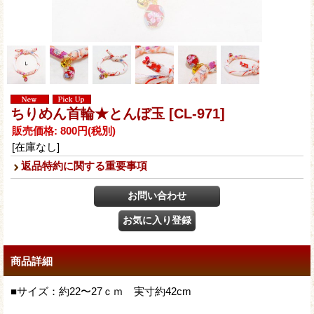
ちりめん首輪★とんぼ玉
[CL-971]
販売価格
:
800円
(税別)
[在庫なし]
返品特約に関する重要事項
商品詳細
■サイズ：約22〜27ｃｍ 実寸約42cm