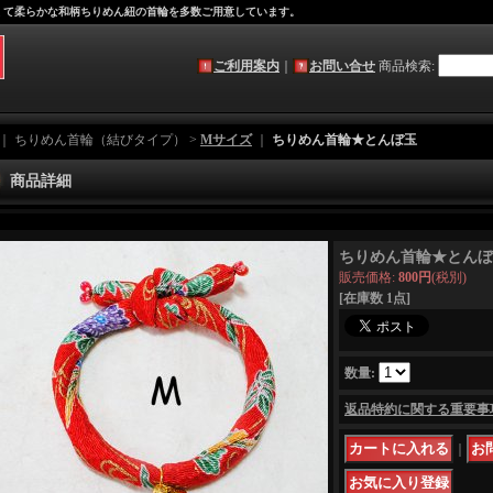
軽くて柔らかな和柄ちりめん紐の首輪を多数ご用意しています。
ご利用案内
｜
お問い合せ
商品検索
:
｜ ちりめん首輪（結びタイプ） >
Mサイズ
｜
ちりめん首輪★とんぼ玉
商品詳細
ちりめん首輪★とんぼ
販売価格
:
800円
(税別)
[在庫数 1点]
数量
:
返品特約に関する重要事
｜