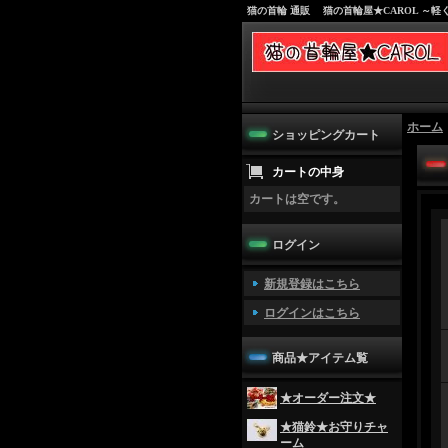
猫の首輪 通販 猫の首輪屋★CAROL ～
ホーム
ショッピングカート
カートの中身
カートは空です。
ログイン
新規登録はこちら
ログインはこちら
商品★アイテム覧
★オーダー注文★
★猫鈴★お守りチャ
ーム