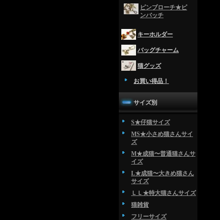
ピンブローチ★ピ
ンバッチ
キーホルダー
バッグチャーム
猫グッズ
お買い得品！
サイズ別
S★仔猫サイズ
MS★小さめ猫さんサイ
ズ
M★成猫〜普通猫さんサ
イズ
L★成猫〜大きめ猫さん
サイズ
ＬＬ★特大猫さんサイズ
猫雑貨
フリーサイズ