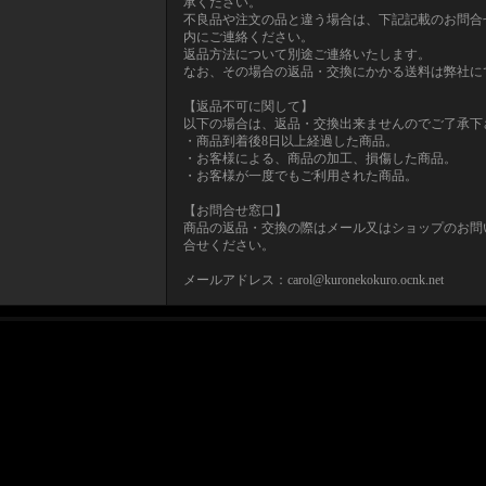
承ください。
不良品や注文の品と違う場合は、下記記載のお問合
内にご連絡ください。
返品方法について別途ご連絡いたします。
なお、その場合の返品・交換にかかる送料は弊社に
【返品不可に関して】
以下の場合は、返品・交換出来ませんのでご了承下
・商品到着後8日以上経過した商品。
・お客様による、商品の加工、損傷した商品。
・お客様が一度でもご利用された商品。
【お問合せ窓口】
商品の返品・交換の際はメール又はショップのお問
合せください。
メールアドレス：carol@kuronekokuro.ocnk.net