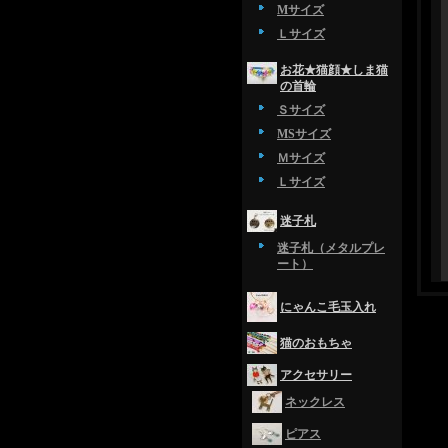
Mサイズ
Ｌサイズ
お花★猫顔★しま猫
の首輪
Ｓサイズ
MSサイズ
Ｍサイズ
Ｌサイズ
迷子札
迷子札（メタルプレ
ート）
にゃんこ毛玉入れ
猫のおもちゃ
アクセサリー
ネックレス
ピアス