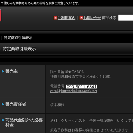
軽くて柔らかな和柄ちりめん紐の首輪を多数ご用意しています。
ご利用案内
｜
お問い合せ
商品検索
:
｜
特定商取引法表示
特定商取引法表示
販売主
猫の首輪屋★CAROL
神奈川県相模原市中央区横山6-4-1-301
電話番号
:
carol@kuronekokuro.ocnk.net
販売責任者
榎本和枝
商品代金以外の必要
送料：クリックポスト 全国一律 200円（いくつで
料金
振込手数料はお客様の負担とさせていただきます