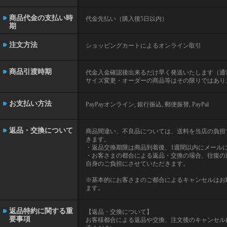
商品代金の支払い時
代金先払い（購入後5日以内）
期
注文方法
ショッピングカートによるオンライン取引
商品引渡時期
代金入金確認後出来るだけ早く発送いたします（通
サイズ変更・オーダーの商品等はその限りではあり
お支払い方法
PayPayオンライン, 銀行振込, 郵便振替, PayPal
返品・交換について
商品間違い、不良品については、送料を当店の負担
きます。
・返品交換期限は商品到着後、1週間以内にメール
・お客さまの都合による返品・交換の場合、往復の
自身のご負担にさせていただきます。
※基本的にお客さまのご都合によるキャンセルはお
ます。
返品特約に関する重
【返品・交換について】
要事項
お客様都合による返品や交換、注文後のキャンセル