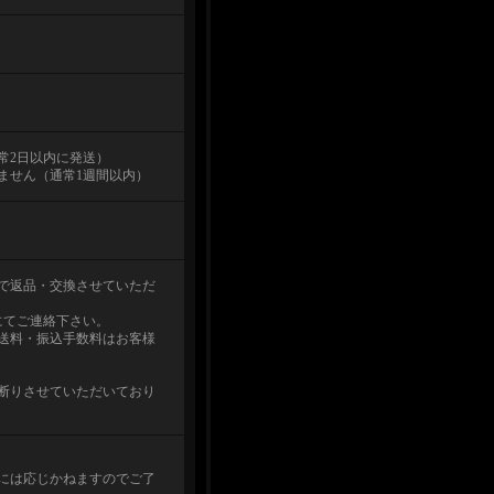
常2日以内に発送）
ません（通常1週間以内）
で返品・交換させていただ
にてご連絡下さい。
送料・振込手数料はお客様
断りさせていただいており
には応じかねますのでご了