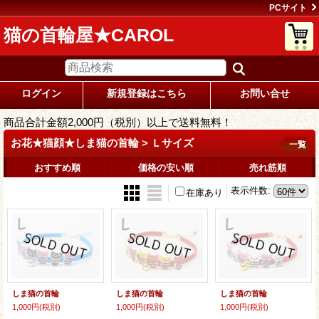
PCサイト
猫の首輪屋★CAROL
ログイン
新規登録はこちら
お問い合せ
商品合計金額2,000円（税別）以上で送料無料！
お花★猫顔★しま猫の首輪 > Ｌサイズ
一覧
おすすめ順
価格の安い順
売れ筋順
表示件数
:
在庫あり
しま猫の首輪
しま猫の首輪
しま猫の首輪
1,000円
(税別)
1,000円
(税別)
1,000円
(税別)