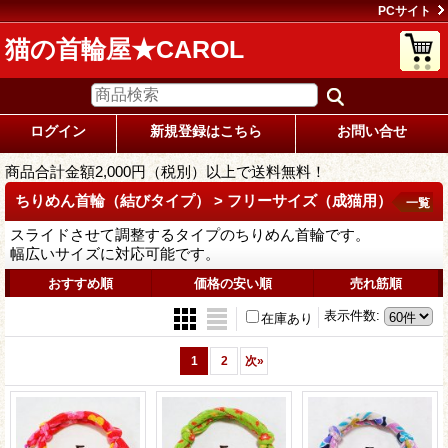
PCサイト
猫の首輪屋★CAROL
ログイン
新規登録はこちら
お問い合せ
商品合計金額2,000円（税別）以上で送料無料！
ちりめん首輪（結びタイプ） > フリーサイズ（成猫用）
一覧
スライドさせて調整するタイプのちりめん首輪です。
幅広いサイズに対応可能です。
おすすめ順
価格の安い順
売れ筋順
表示件数
:
在庫あり
1
2
次
»