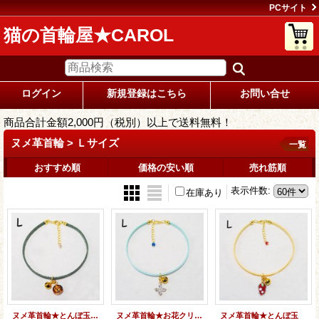
PCサイト
猫の首輪屋★CAROL
ログイン
新規登録はこちら
お問い合せ
商品合計金額2,000円（税別）以上で送料無料！
ヌメ革首輪 > Ｌサイズ
一覧
おすすめ順
価格の安い順
売れ筋順
表示件数
:
在庫あり
ヌメ革首輪★とんぼ玉（ヒョウ柄）
ヌメ革首輪★お花クリスタル
ヌメ革首輪★とんぼ玉