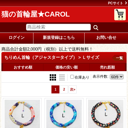
PCサイト
猫の首輪屋★CAROL
ログイン
新規登録はこちら
お問い合せ
商品合計金額2,000円（税別）以上で送料無料！
ちりめん首輪（アジャスタータイプ） > Ｌサイズ
一覧
おすすめ順
価格の安い順
売れ筋順
表示件数
:
在庫あり
1
2
次
»