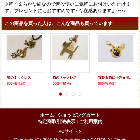
※軽く柔らかな紐なので普段使いに気軽にお付けいただけま
す。プレゼントにもおすすめです♪ 存在感ありますよ〜♪♪
この商品を買った人は、こんな商品も買っています
猫のネックレス
猫のネックレス
猫鈴＆猫に小判★開運厄除／交通安全
800円
(税別)
800円
(税別)
500円
(税別)
ホーム
|
ショッピングカート
特定商取引法表示
|
ご利用案内
PCサイト
Copyright (C) 2010 Nekonokubiwaya CAROL All Rights