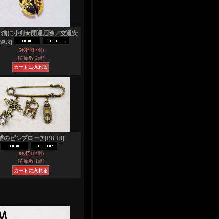
＆猫に小判★開運厄除／交通安
OP-3]
500円
(税別)
[在庫数 2点]
猫のピンブローチ
[PB-18]
800円
(税別)
[在庫数 1点]