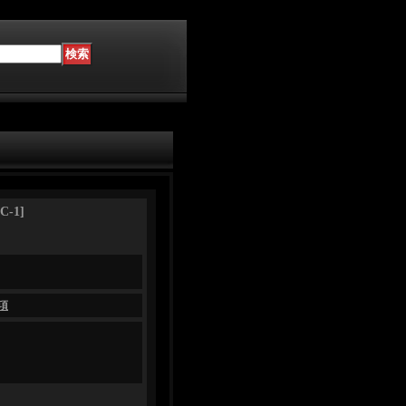
C-1
]
項