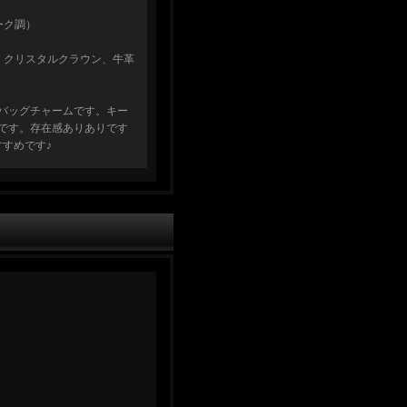
ーク調）
、クリスタルクラウン、牛革
バッグチャームです。キー
です。存在感ありありです
すすめです♪