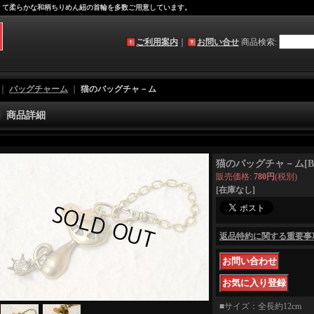
軽くて柔らかな和柄ちりめん紐の首輪を多数ご用意しています。
ご利用案内
｜
お問い合せ
商品検索
:
｜
バッグチャーム
｜
猫のバッグチャ－ム
商品詳細
猫のバッグチャ－ム
[
B
販売価格
:
780円
(税別)
[在庫なし]
返品特約に関する重要事
■サイズ：全長約12cm