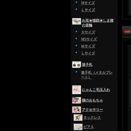
Mサイズ
Ｌサイズ
お花★猫顔★しま猫
の首輪
Ｓサイズ
MSサイズ
Ｍサイズ
Ｌサイズ
迷子札
迷子札（メタルプレ
ート）
にゃんこ毛玉入れ
猫のおもちゃ
アクセサリー
ネックレス
ピアス