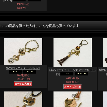
[NK-4]
800円
(税別)
[在庫なし]
この商品を買った人は、こんな商品も買っています
猫のバッグチャ－ム
[BC-8]
猫のバッグチャ－ム★タッセル
[BC-
猫の
13]
1
780円
(税別)
800円
(税別)
[在庫数 1点]
[在庫数 1点]