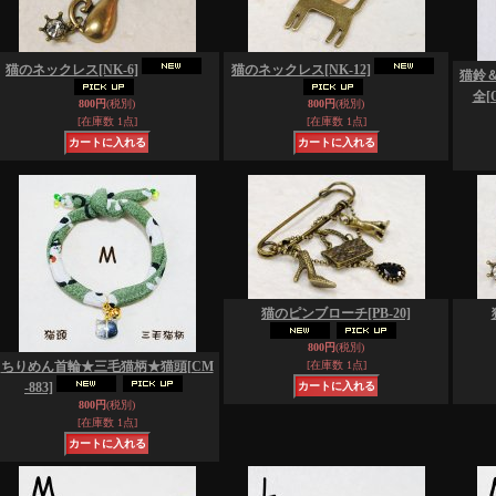
猫のネックレス
[NK-6]
猫のネックレス
[NK-12]
猫鈴
全
[
800円
(税別)
800円
(税別)
[在庫数 1点]
[在庫数 1点]
猫のピンブローチ
[PB-20]
800円
(税別)
ちりめん首輪★三毛猫柄★猫頭
[CM
[在庫数 1点]
-883]
800円
(税別)
[在庫数 1点]