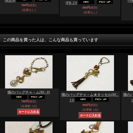
[KH-6]
[NK
[PB-23]
780円
(税別)
880円
(税別)
[在庫なし]
[在庫なし]
この商品を買った人は、こんな商品も買っています
猫のバッグチャ－ム
[BC-8]
猫のバッグチャ－ム★タッセル
[BC-
猫の
13]
1
780円
(税別)
800円
(税別)
[在庫数 1点]
[在庫数 1点]