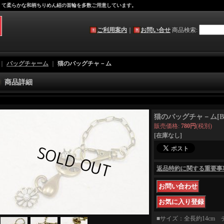
軽くて柔らかな和柄ちりめん紐の首輪を多数ご用意しています。
ご利用案内
｜
お問い合せ
商品検索
:
｜
バッグチャーム
｜
猫のバッグチャ－ム
商品詳細
猫のバッグチャ－ム
[
B
販売価格
:
780円
(税別)
[在庫なし]
返品特約に関する重要事
■サイズ：全長約14cm