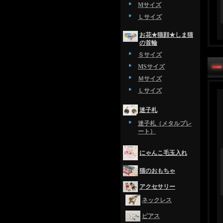
Mサイズ
Ｌサイズ
お花★猫顔★しま猫
の首輪
Ｓサイズ
MSサイズ
Ｍサイズ
Ｌサイズ
迷子札
迷子札（メタルプレ
ート）
にゃんこ毛玉入れ
猫のおもちゃ
アクセサリー
ネックレス
ピアス