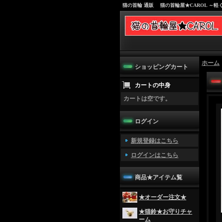
猫の首輪 通販 猫の首輪屋★CAROL ～
ホーム
ショッピングカート
カートの中身
カートは空です。
ログイン
新規登録はこちら
ログインはこちら
商品★アイテム覧
★オーダー注文★
★猫鈴★お守りチャ
ーム