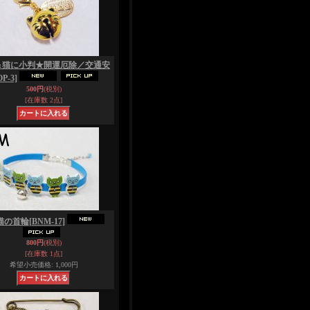
＆猫に小判★開運厄除／交通安
OP-3]
500円
(税別)
[在庫数 2点]
猫の首輪
[BNM-17]
800円
(税別)
[在庫数 1点]
希望小売価格
:
1,000円