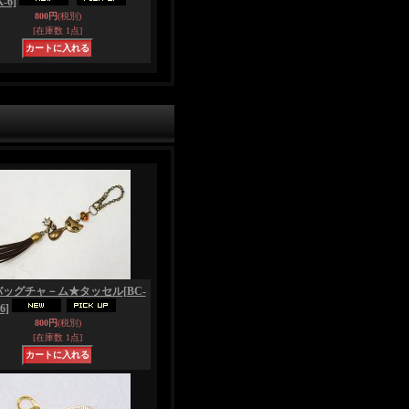
-6]
800円
(税別)
[在庫数 1点]
バッグチャ－ム★タッセル
[BC-
6]
800円
(税別)
[在庫数 1点]