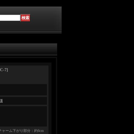
C-7
]
項
 チャーム下がり部分：約6cm