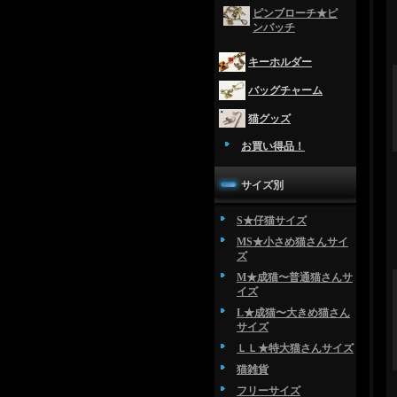
ピンブローチ★ピ
ンバッチ
キーホルダー
バッグチャーム
猫グッズ
お買い得品！
サイズ別
S★仔猫サイズ
MS★小さめ猫さんサイ
ズ
M★成猫〜普通猫さんサ
イズ
L★成猫〜大きめ猫さん
サイズ
ＬＬ★特大猫さんサイズ
猫雑貨
フリーサイズ