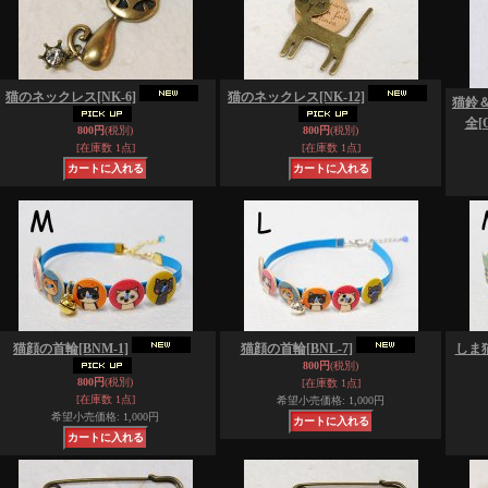
猫のネックレス
[NK-6]
猫のネックレス
[NK-12]
猫鈴
全
[
800円
(税別)
800円
(税別)
[在庫数 1点]
[在庫数 1点]
猫顔の首輪
[BNM-1]
猫顔の首輪
[BNL-7]
しま
800円
(税別)
800円
(税別)
[在庫数 1点]
[在庫数 1点]
希望小売価格
:
1,000円
希望小売価格
:
1,000円