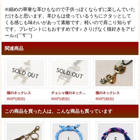
※細めの華奢な革ひもなので子供っぽくならずに楽しんでいた
だけると思います。革ひもは使っているうちにクタッとして
くる感じも味わいがあって素敵です。軽いので肩こり知らず
です。プレゼントにもおすすめです♪ さりげなく猫好きをアピ
ール♪(￣∇￣)
関連商品
猫のネックレス
チェシャ猫のネックレス
猫のネックレス
800円
(税別)
800円
(税別)
800円
(税別)
この商品を買った人は、こんな商品も買っています