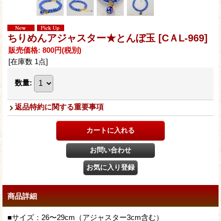
ちりめんアジャスター★とんぼ玉
[CＡL-969]
販売価格
:
800円
(税別)
[在庫数 1点]
数量
:
返品特約に関する重要事項
商品詳細
■サイズ：26〜29cm（アジャスター3cm含む）