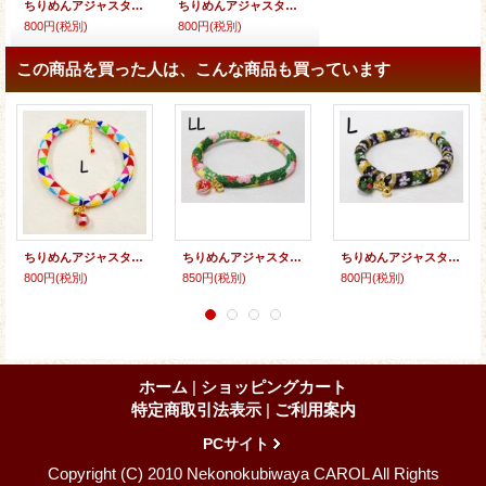
ちりめんアジャスター★とんぼ玉
ちりめんアジャスター★とんぼ玉
800円
(税別)
800円
(税別)
この商品を買った人は、こんな商品も買っています
ちりめんアジャスター★とんぼ玉
ちりめんアジャスター★とんぼ玉
ちりめんアジャスター★とんぼ玉
800円
(税別)
850円
(税別)
800円
(税別)
ホーム
|
ショッピングカート
特定商取引法表示
|
ご利用案内
PCサイト
Copyright (C) 2010 Nekonokubiwaya CAROL All Rights