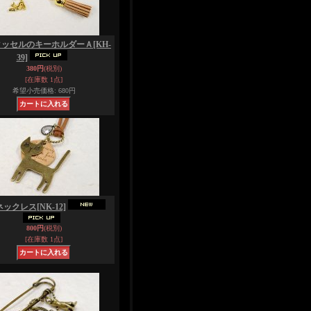
タッセルのキーホルダーＡ
[KH-
39]
380円
(税別)
[在庫数 1点]
希望小売価格
:
680円
ネックレス
[NK-12]
800円
(税別)
[在庫数 1点]