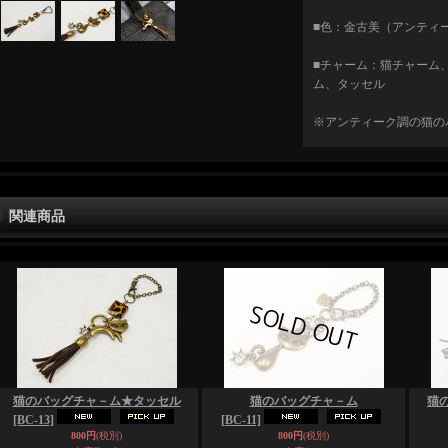
■色：金古美（アンティ
■チャーム：猫チャーム
ム、タッセル
※アンティーク調の猫の
関連商品
猫のバッグチャ－ム★タッセル
猫のバッグチャ－ム
猫
[BC-13]
[BC-11]
800円
(税別)
800円
(税別)