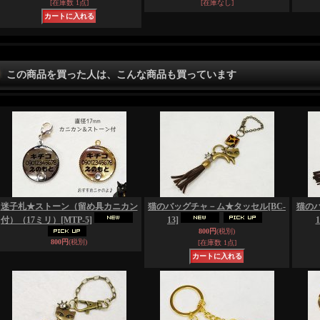
[在庫数 1点]
[在庫なし]
この商品を買った人は、こんな商品も買っています
迷子札★ストーン（留め具カニカン
猫のバッグチャ－ム★タッセル
[BC-
猫の
付）（17ミリ）
[MTP-5]
13]
1
800円
(税別)
800円
(税別)
[在庫数 1点]