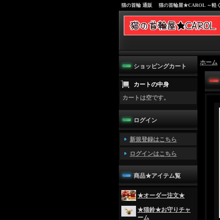
猫の首輪 通販 猫の首輪屋★CAROL ～
ホーム
ショッピングカート
カートの中身
カートは空です。
ログイン
新規登録はこちら
ログインはこちら
商品★アイテム覧
★オーダー注文★
★猫鈴★お守りチャ
ーム