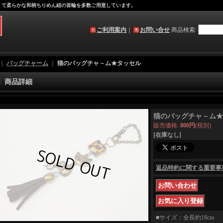
軽くて柔らかな和柄ちりめん紐の首輪を多数ご用意しています。
ご利用案内
｜
お問い合せ
商品検索
:
｜
バッグチャーム
｜
猫のバッグチャ－ム★タッセル
商品詳細
猫のバッグチャ－ム★
販売価格
:
800円
(税別)
[在庫なし]
返品特約に関する重要事
■サイズ：全長約18cm