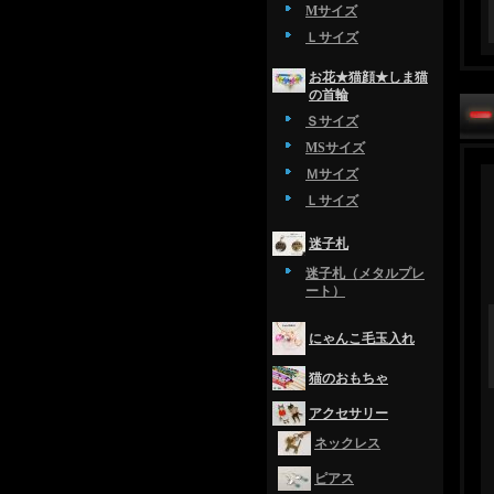
Mサイズ
Ｌサイズ
お花★猫顔★しま猫
の首輪
Ｓサイズ
MSサイズ
Ｍサイズ
Ｌサイズ
迷子札
迷子札（メタルプレ
ート）
にゃんこ毛玉入れ
猫のおもちゃ
アクセサリー
ネックレス
ピアス