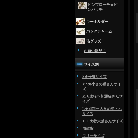
ピンブローチ★ピ
ンバッチ
キーホルダー
バッグチャーム
猫グッズ
お買い得品！
サイズ別
S★仔猫サイズ
MS★小さめ猫さんサイ
ズ
M★成猫〜普通猫さんサ
イズ
L★成猫〜大きめ猫さん
サイズ
ＬＬ★特大猫さんサイズ
猫雑貨
フリーサイズ