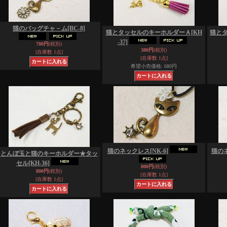
猫のバッグチャ－ム
[BC-8]
猫とタッセルのキーホルダーＡ
[KH
猫と
-37]
780円
(税別)
380円
(税別)
[在庫数 1点]
[在庫数 1点]
希望小売価格
:
680円
猫のネックレス
[NK-6]
猫の
とんぼ玉と猫のキーホルダー★タッ
セル
[KH-36]
800円
(税別)
800円
(税別)
[在庫数 1点]
[在庫数 1点]