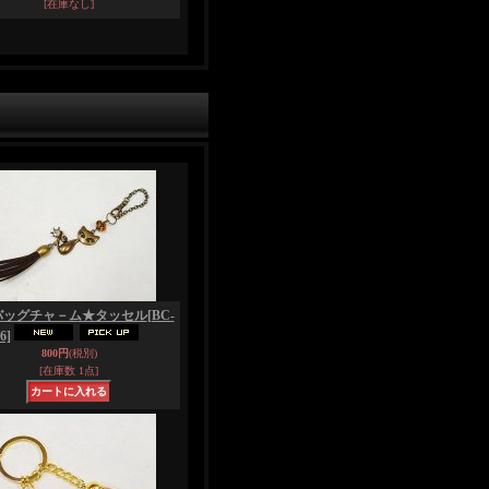
[在庫なし]
バッグチャ－ム★タッセル
[BC-
6]
800円
(税別)
[在庫数 1点]