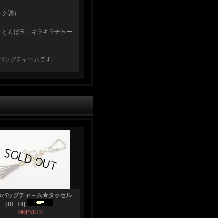
ーク調）
、とんぼ玉、キラキラチャー
バッグチャームです。
のバッグチャ－ム★タッセル
[BC-14]
800円
(税別)