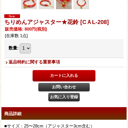
ちりめんアジャスター★花鈴
[CＡL-208]
販売価格
:
800円
(税別)
[在庫数 1点]
数量
:
返品特約に関する重要事項
商品詳細
■サイズ：25〜28cm（アジャスター3cm含む）