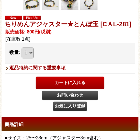
ちりめんアジャスター★とんぼ玉
[CＡL-281]
販売価格
:
800円
(税別)
[在庫数 1点]
数量
:
返品特約に関する重要事項
商品詳細
■サイズ：25〜28cm（アジャスター3cm含む）