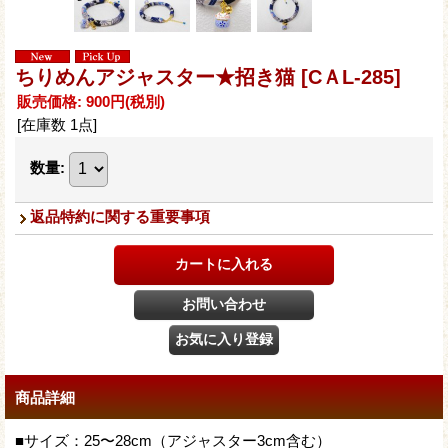
ちりめんアジャスター★招き猫
[CＡL-285]
販売価格
:
900円
(税別)
[在庫数 1点]
数量
:
返品特約に関する重要事項
商品詳細
■サイズ：25〜28cm（アジャスター3cm含む）