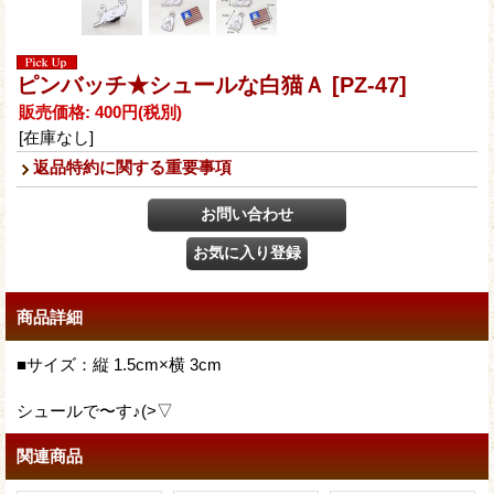
ピンバッチ★シュールな白猫Ａ
[PZ-47]
販売価格
:
400円
(税別)
[在庫なし]
返品特約に関する重要事項
商品詳細
■サイズ：縦 1.5cm×横 3cm
シュールで〜す♪(>▽
関連商品