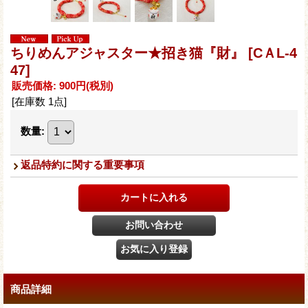
ちりめんアジャスター★招き猫『財』
[CＡL-4
47]
販売価格
:
900円
(税別)
[在庫数 1点]
数量
:
返品特約に関する重要事項
商品詳細