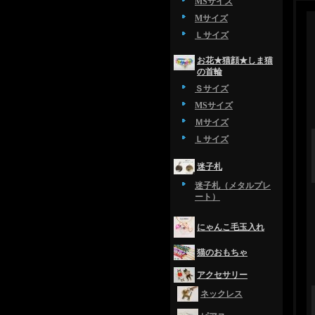
MSサイズ
Mサイズ
Ｌサイズ
お花★猫顔★しま猫
の首輪
Ｓサイズ
MSサイズ
Ｍサイズ
Ｌサイズ
迷子札
迷子札（メタルプレ
ート）
にゃんこ毛玉入れ
猫のおもちゃ
アクセサリー
ネックレス