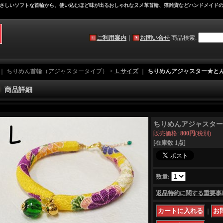
さしいソフトな首輪から、使い込むほど味が出るおしゃれなヌメ革首輪、猫雑貨などハンドメイド
ご利用案内
｜
お問い合せ
商品検索
:
｜ ちりめん首輪（アジャスタータイプ） >
Ｌサイズ
｜
ちりめんアジャスター★と
商品詳細
ちりめんアジャスター
販売価格
:
800円
(税別)
[在庫数 1点]
数量
:
返品特約に関する重要事
｜