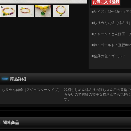
■サイズ：25〜28cm（
■ちりめん丸紐（綿入り）
■チャーム：とんぼ玉、
■鈴：ゴールド：直径8m
■金具の色：ゴールド
商品詳細
ちりめん首輪（アジャスタータイプ）
:
和柄ちりめん綿入りの猫ちゃん用の首輪で
らかいので首輪の苦手な猫さんでも気軽に
す。
関連商品