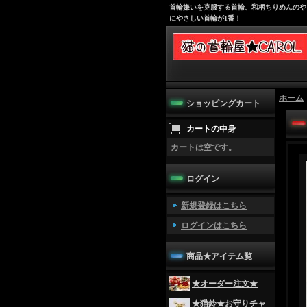
首輪嫌いを克服する首輪、和柄ちりめんのや
にやさしい首輪が1番！
ホーム
ショッピングカート
カートの中身
カートは空です。
ログイン
新規登録はこちら
ログインはこちら
商品★アイテム覧
★オーダー注文★
★猫鈴★お守りチャ