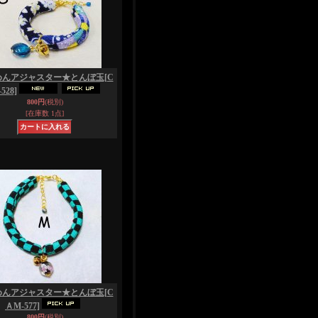
めんアジャスター★とんぼ玉
[C
528]
800円
(税別)
[在庫数 1点]
めんアジャスター★とんぼ玉
[C
ＡM-577]
800円
(税別)