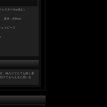
アジャスター3cm含む）
 直径：約8mm
チェコビーズ
m
す。綿入りでとても軽く柔
付けてもらえると思いま