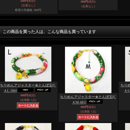
640円
(税別)
900円
(税別)
[在庫なし]
[在庫なし]
希望小売価格
:
800円
この商品を買った人は、こんな商品も買っています
ちりめんアジャスター★とんぼ玉
[C
ちり
ＡL-396]
ＡS-
800円
(税別)
ちりめんアジャスター★とんぼ玉
[C
[在庫数 1点]
ＡM-401]
800円
(税別)
[在庫数 1点]