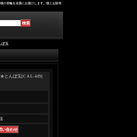
の猫の首輪を全国にお届けします。猫とお財布
んぼ玉
★とんぼ玉
[
CＡL-449
]
項