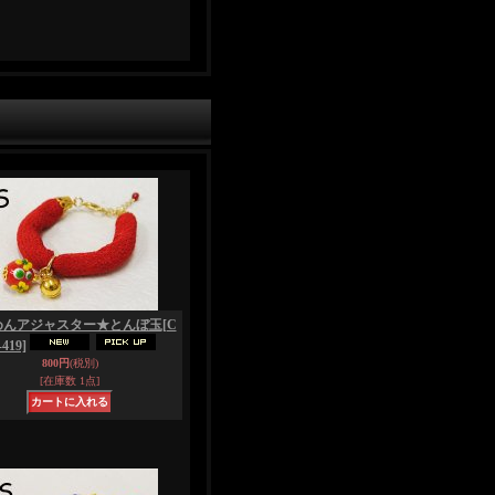
めんアジャスター★とんぼ玉
[C
419]
800円
(税別)
[在庫数 1点]