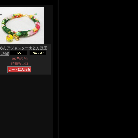
めんアジャスター★とんぼ玉
-396]
800円
(税別)
[在庫数 1点]