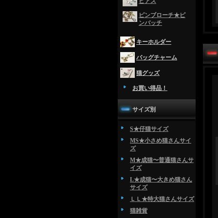
ピアス
ピンブローチ★ピ
ンバッチ
キーホルダー
バッグチャーム
猫グッズ
お買い得品！
サイズ別
S★仔猫サイズ
MS★小さめ猫さんサイ
ズ
M★成猫〜普通猫さんサ
イズ
L★成猫〜大きめ猫さん
サイズ
ＬＬ★特大猫さんサイズ
猫雑貨