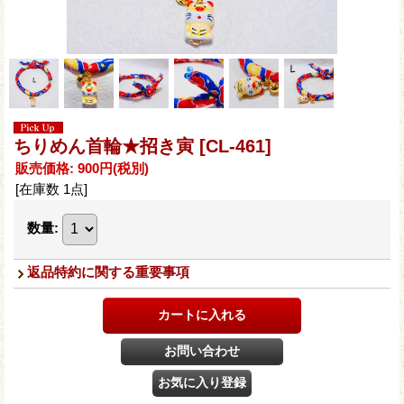
ちりめん首輪★招き寅
[CL-461]
販売価格
:
900円
(税別)
[在庫数 1点]
数量
:
返品特約に関する重要事項