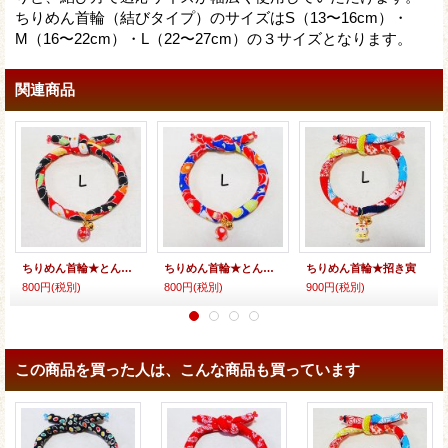
ちりめん首輪（結びタイプ）のサイズはS（13〜16cm）・
M（16〜22cm）・L（22〜27cm）の３サイズとなります。
関連商品
ちりめん首輪★とんぼ玉
ちりめん首輪★とんぼ玉
ちりめん首輪★招き寅
800円
(税別)
800円
(税別)
900円
(税別)
この商品を買った人は、こんな商品も買っています