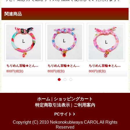
関連商品
ちりめん首輪★とんぼ玉
ちりめん首輪★とんぼ玉＆小花
ちりめん首輪★とんぼ玉
800円
(税別)
800円
(税別)
800円
(税別)
ホーム
|
ショッピングカート
特定商取引法表示
|
ご利用案内
PCサイト
Copyright (C) 2010 Nekonokubiwaya CAROL All Rights
Reserved