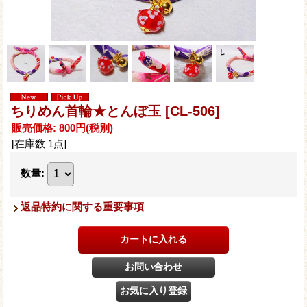
ちりめん首輪★とんぼ玉
[CL-506]
販売価格
:
800円
(税別)
[在庫数 1点]
数量
:
返品特約に関する重要事項