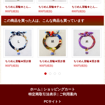
ちりめん首輪★とんぼ玉
ちりめん首輪★チェコビーズ
ちりめん首輪★とんぼ玉
800円
(税別)
800円
(税別)
800円
(税別)
この商品を買った人は、こんな商品も買っています
ちりめん首輪★招き猫
ちりめん首輪★招き猫
ちりめん首輪★招き猫
900円
(税別)
900円
(税別)
900円
(税別)
ホーム
|
ショッピングカート
特定商取引法表示
|
ご利用案内
PCサイト