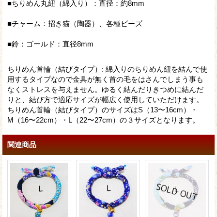
■ちりめん丸紐（綿入り）：直径：約8mm
■チャーム：招き猫（陶器）、各種ビーズ
■鈴：ゴールド：直径8mm
ちりめん首輪（結びタイプ）
:
綿入りのちりめん紐を結んで使
用するタイプなので金具が無く首の毛をはさんでしまう事も
なくストレスを与えません。ゆるく結んだりきつめに結んだ
りと、結び方で適応サイズが幅広く使用していただけます。
ちりめん首輪（結びタイプ）のサイズはS（13〜16cm）・
M（16〜22cm）・L（22〜27cm）の３サイズとなります。
関連商品