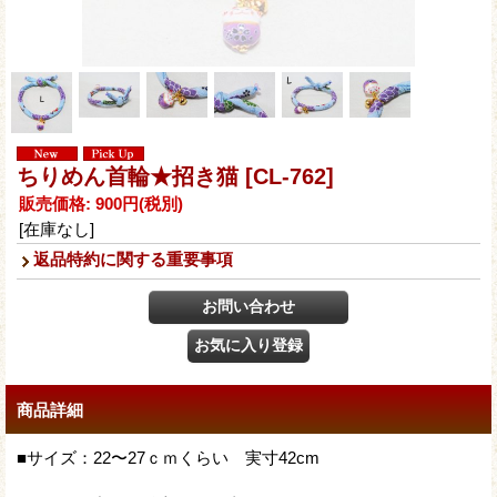
ちりめん首輪★招き猫
[CL-762]
販売価格
:
900円
(税別)
[在庫なし]
返品特約に関する重要事項
商品詳細
■サイズ：22〜27ｃｍくらい 実寸42cm