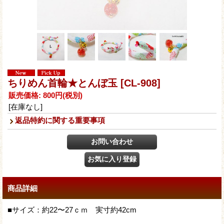
ちりめん首輪★とんぼ玉
[CL-908]
販売価格
:
800円
(税別)
[在庫なし]
返品特約に関する重要事項
商品詳細
■サイズ：約22〜27ｃｍ 実寸約42cm