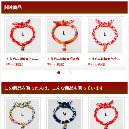
関連商品
ちりめん首輪★とんぼ玉
ちりめん首輪★招き猫
ちりめん首輪★市松★とんぼ玉
800円
(税別)
900円
(税別)
800円
(税別)
この商品を買った人は、こんな商品も買っています