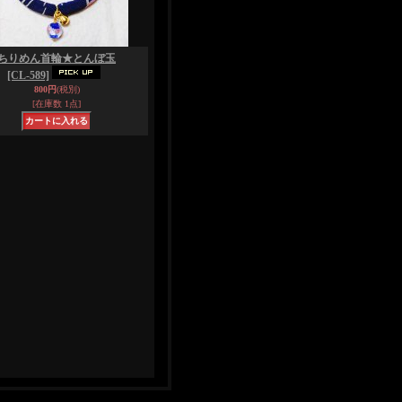
ちりめん首輪★とんぼ玉
[CL-589]
800円
(税別)
[在庫数 1点]