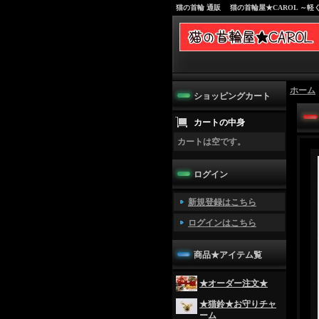
猫の首輪 通販 猫の首輪屋★CAROL ～
ホーム
ショッピングカート
カートの中身
カートは空です。
ログイン
新規登録はこちら
ログインはこちら
商品★アイテム覧
★オーダー注文★
★猫鈴★お守りチャ
ーム