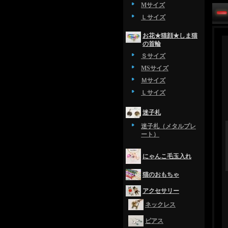
Mサイズ
Ｌサイズ
お花★猫顔★しま猫
の首輪
Ｓサイズ
MSサイズ
Ｍサイズ
Ｌサイズ
迷子札
迷子札（メタルプレ
ート）
にゃんこ毛玉入れ
猫のおもちゃ
アクセサリー
ネックレス
ピアス