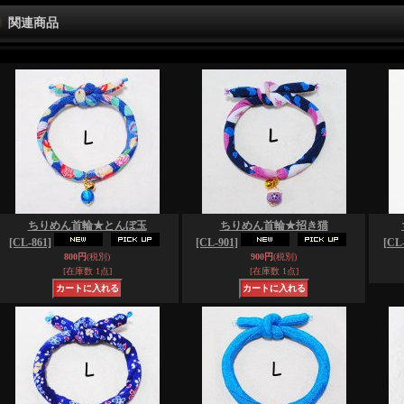
関連商品
ちりめん首輪★とんぼ玉
ちりめん首輪★招き猫
[CL-861]
[CL-901]
[CL-
800円
(税別)
900円
(税別)
[在庫数 1点]
[在庫数 1点]