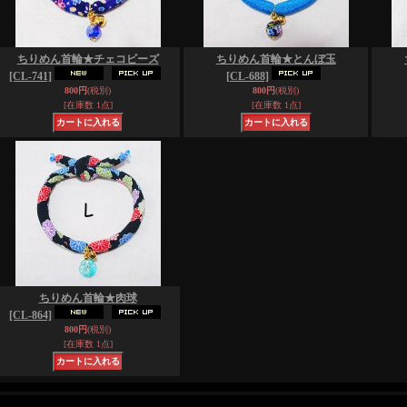
ちりめん首輪★チェコビーズ
ちりめん首輪★とんぼ玉
[CL-741]
[CL-688]
800円
(税別)
800円
(税別)
[在庫数 1点]
[在庫数 1点]
ちりめん首輪★肉球
[CL-864]
800円
(税別)
[在庫数 1点]