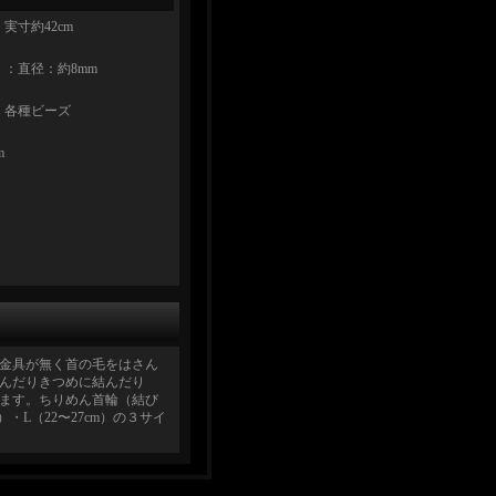
実寸約42cm
：直径：約8mm
、各種ビーズ
m
金具が無く首の毛をはさん
んだりきつめに結んだり
ます。ちりめん首輪（結び
）・L（22〜27cm）の３サイ