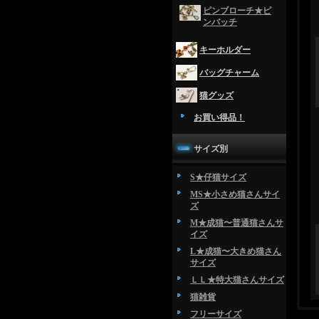
ピンブローチ★ピ
ンバッチ
キーホルダー
バッグチャーム
猫グッズ
お買い得品！
サイズ別
S★仔猫サイズ
MS★小さめ猫さんサイ
ズ
M★成猫〜普通猫さんサ
イズ
L★成猫〜大きめ猫さん
サイズ
ＬＬ★特大猫さんサイズ
猫雑貨
フリーサイズ