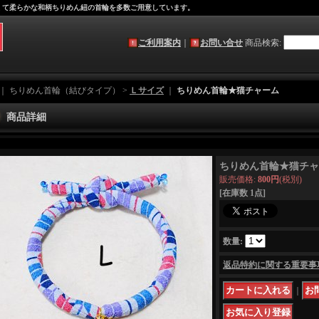
軽くて柔らかな和柄ちりめん紐の首輪を多数ご用意しています。
ご利用案内
｜
お問い合せ
商品検索
:
｜ ちりめん首輪（結びタイプ） >
Ｌサイズ
｜
ちりめん首輪★猫チャーム
商品詳細
ちりめん首輪★猫チャ
販売価格
:
800円
(税別)
[在庫数 1点]
数量
:
返品特約に関する重要事
｜