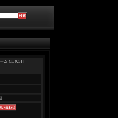
ーム
[
CL-9231
]
項