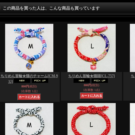
この商品を買った人は、こんな商品も買っています
ちりめん首輪★猫のチャーム
[CM-9
ちりめん首輪★猫頭
[CL-757]
ち
32]
800円
(税別)
800円
(税別)
[在庫数 1点]
[在庫数 1点]