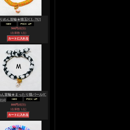
りめん首輪★猫玉
[CL-792]
900円
(税別)
[在庫数 1点]
めん首輪★まったり猫パール
[C
914]
800円
(税別)
[在庫数 1点]