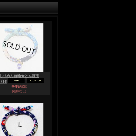
ちりめん首輪★とんぼ玉
814]
800円
(税別)
[在庫なし]