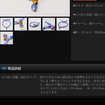
■サイズ：約22〜27ｃｍ 
■ちりめん丸紐（綿入り）
■チャーム：猫チャーム
■鈴：ゴールド：直径8m
商品詳細
ちりめん首輪（結びタイプ）
:
綿入りのちりめん紐を結んで使用するタイプなので
でしまう事もなくストレスを与えません。ゆるく結
と、結び方で適応サイズが幅広く使用していただけ
タイプ）のサイズはS（13〜16cm）・M（16〜22cm
ズとなります。