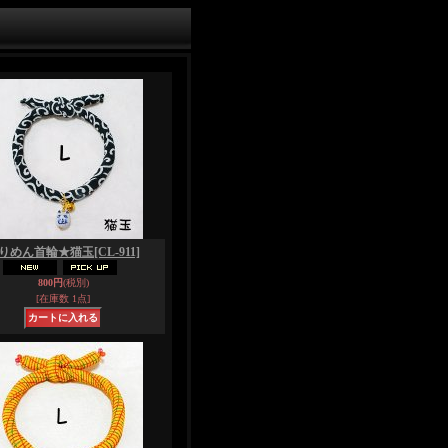
りめん首輪★猫玉
[CL-911]
800円
(税別)
[在庫数 1点]