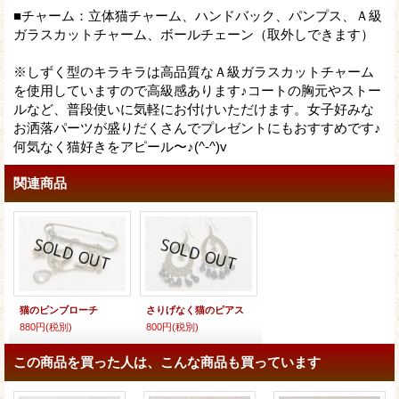
■チャーム：立体猫チャーム、ハンドバック、パンプス、Ａ級
ガラスカットチャーム、ボールチェーン（取外しできます）
※しずく型のキラキラは高品質なＡ級ガラスカットチャーム
を使用していますので高級感あります♪コートの胸元やストー
ルなど、普段使いに気軽にお付けいただけます。女子好みな
お洒落パーツが盛りだくさんでプレゼントにもおすすめです♪
何気なく猫好きをアピール〜♪(^-^)v
関連商品
猫のピンブローチ
さりげなく猫のピアス
880円
(税別)
800円
(税別)
この商品を買った人は、こんな商品も買っています