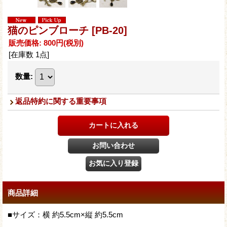
猫のピンブローチ
[PB-20]
販売価格
:
800円
(税別)
[在庫数 1点]
数量
:
返品特約に関する重要事項
商品詳細
■サイズ：横 約5.5cm×縦 約5.5cm