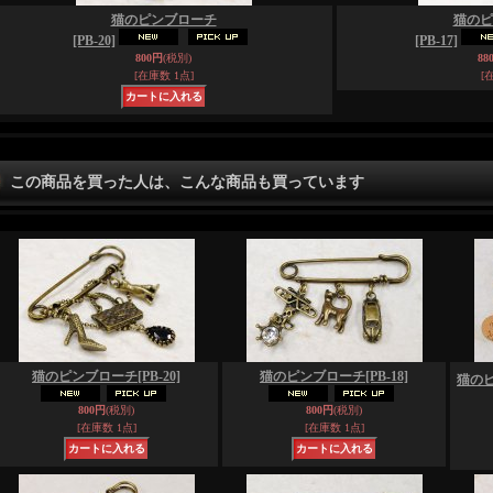
猫のピンブローチ
猫のピ
[PB-20]
[PB-17]
800円
(税別)
88
[在庫数 1点]
[
この商品を買った人は、こんな商品も買っています
猫のピンブローチ
[PB-20]
猫のピンブローチ
[PB-18]
猫の
800円
(税別)
800円
(税別)
[在庫数 1点]
[在庫数 1点]