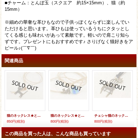
■チャーム：とんぼ玉（スクエア 約15×15mm）、猫（約
15mm）
※細めの華奢な革ひもなので子供っぽくならずに楽しんでい
ただけると思います。革ひもは使っているうちにクタッとし
てくる感じも味わいがあって素敵です。軽いので肩こり知ら
ずです。プレゼントにもおすすめです♪ さりげなく猫好きをア
ピール♪(￣∇￣)
関連商品
猫のネックレス★とんぼ玉
猫のネックレス★とんぼ玉
チェシャ猫のネックレス
850円
(税別)
800円
(税別)
800円
(税別)
この商品を買った人は、こんな商品も買っています