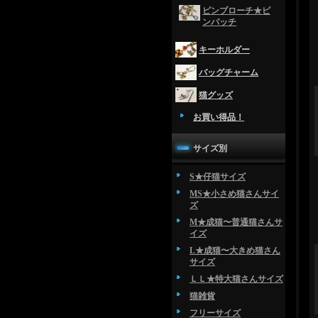
ピンブローチ★ピ
ンバッチ
キーホルダー
バッグチャーム
猫グッズ
お買い得品！
サイズ別
S★仔猫サイズ
MS★小さめ猫さんサイ
ズ
M★成猫〜普通猫さんサ
イズ
L★成猫〜大きめ猫さん
サイズ
ＬＬ★特大猫さんサイズ
猫雑貨
フリーサイズ