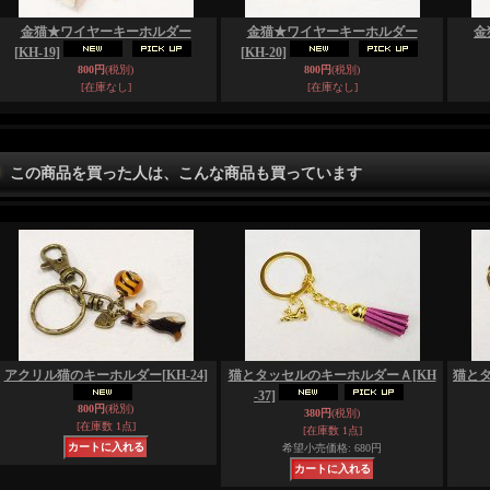
金猫★ワイヤーキーホルダー
金猫★ワイヤーキーホルダー
金
[KH-19]
[KH-20]
800円
(税別)
800円
(税別)
[在庫なし]
[在庫なし]
この商品を買った人は、こんな商品も買っています
アクリル猫のキーホルダー
[KH-24]
猫とタッセルのキーホルダーＡ
[KH
猫と
-37]
800円
(税別)
380円
(税別)
[在庫数 1点]
[在庫数 1点]
希望小売価格
:
680円