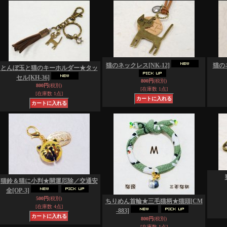
猫のネックレス
[NK-12]
猫の
とんぼ玉と猫のキーホルダー★タッ
セル
[KH-36]
800円
(税別)
800円
(税別)
[在庫数 1点]
[在庫数 1点]
猫鈴＆猫に小判★開運厄除／交通安
全
[OP-3]
500円
(税別)
ちりめん首輪★三毛猫柄★猫頭
[CM
[在庫数 4点]
-883]
800円
(税別)
[在庫数 1点]