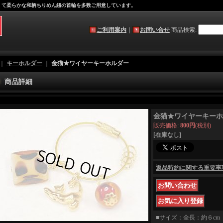
軽くて柔らかな和柄ちりめん紐の首輪を多数ご用意しています。
ご利用案内
｜
お問い合せ
商品検索
:
｜
キーホルダー
｜
金猫★ワイヤーキーホルダー
商品詳細
金猫★ワイヤーキーホ
販売価格
:
800円
(税別)
[在庫なし]
返品特約に関する重要事
■サイズ：全長：約６c