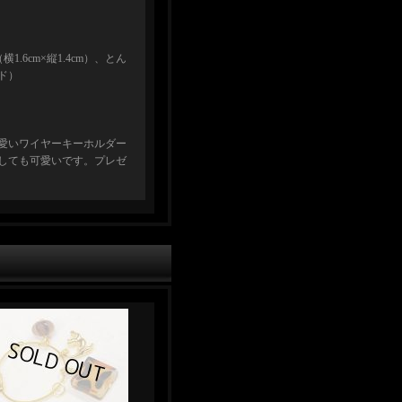
.6cm×縦1.4cm）、とん
ド）
愛いワイヤーキーホルダー
しても可愛いです。プレゼ