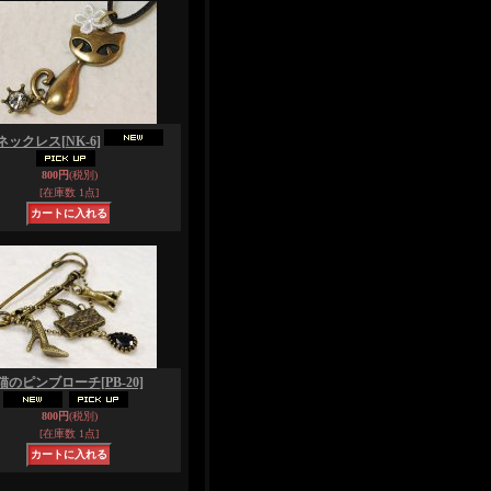
ネックレス
[NK-6]
800円
(税別)
[在庫数 1点]
猫のピンブローチ
[PB-20]
800円
(税別)
[在庫数 1点]