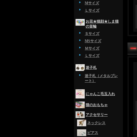
Mサイズ
Ｌサイズ
お花★猫顔★しま猫
の首輪
Ｓサイズ
MSサイズ
Ｍサイズ
Ｌサイズ
迷子札
迷子札（メタルプレ
ート）
にゃんこ毛玉入れ
猫のおもちゃ
アクセサリー
ネックレス
ピアス