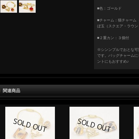
■色：ゴールド
■チャーム：猫チャーム（横1
ぼ玉（スクエア・ラウン
■２重カン：３個付
※シンンプルでおとな可
です。バッグチャームに
ントにもおすすめ♪
関連商品