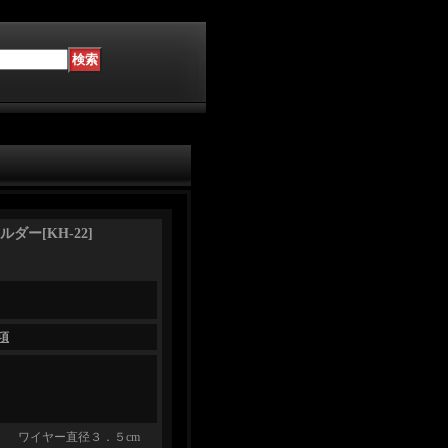
ルダー
[
KH-22
]
項
m ワイヤー直径３．５cm