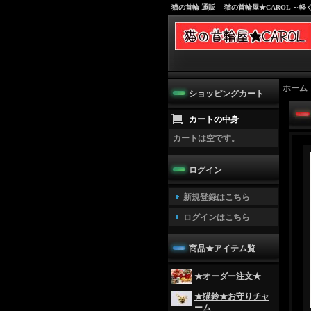
猫の首輪 通販 猫の首輪屋★CAROL ～
ホーム
ショッピングカート
カートの中身
カートは空です。
ログイン
新規登録はこちら
ログインはこちら
商品★アイテム覧
★オーダー注文★
★猫鈴★お守りチャ
ーム