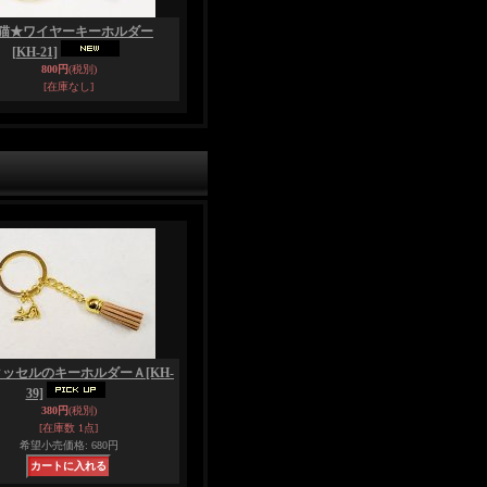
猫★ワイヤーキーホルダー
[KH-21]
800円
(税別)
[在庫なし]
タッセルのキーホルダーＡ
[KH-
39]
380円
(税別)
[在庫数 1点]
希望小売価格
:
680円