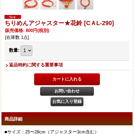
ちりめんアジャスター★花鈴
[CＡL-290]
販売価格
:
800円
(税別)
[在庫数 1点]
数量
:
返品特約に関する重要事項
商品詳細
■サイズ：25〜28cm（アジャスター3cm含む）