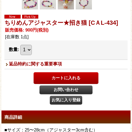
ちりめんアジャスター★招き猫
[CＡL-434]
販売価格
:
900円
(税別)
[在庫数 1点]
数量
:
返品特約に関する重要事項
商品詳細
■サイズ：25〜28cm（アジャスター3cm含む）