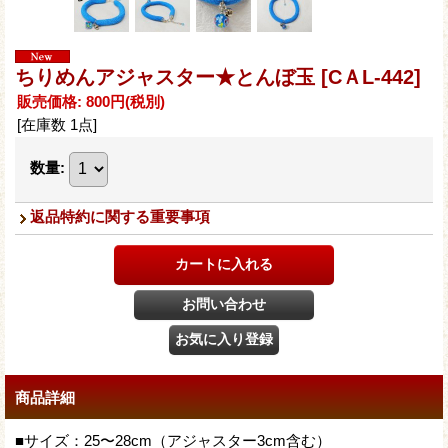
ちりめんアジャスター★とんぼ玉
[CＡL-442]
販売価格
:
800円
(税別)
[在庫数 1点]
数量
:
返品特約に関する重要事項
商品詳細
■サイズ：25〜28cm（アジャスター3cm含む）