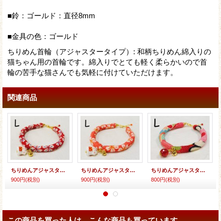
■鈴：ゴールド：直径8mm
■金具の色：ゴールド
ちりめん首輪（アジャスタータイプ）
:
和柄ちりめん綿入りの
猫ちゃん用の首輪です。綿入りでとても軽く柔らかいので首
輪の苦手な猫さんでも気軽に付けていただけます。
関連商品
ちりめんアジャスター★招き猫
ちりめんアジャスター★招き猫
ちりめんアジャスター★チェコビーズ
900円
(税別)
900円
(税別)
800円
(税別)
この商品を買った人は、こんな商品も買っています