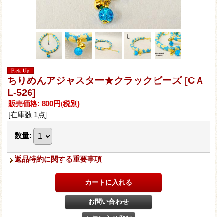
ちりめんアジャスター★クラックビーズ
[CＡ
L-526]
販売価格
:
800円
(税別)
[在庫数 1点]
数量
:
返品特約に関する重要事項