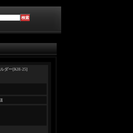
ルダー
[
KH-25
]
項
m