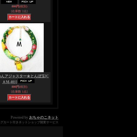
800円
(税別)
[在庫数 2点]
めんアジャスター★とんぼ玉
[C
ＡM-401]
800円
(税別)
[在庫数 1点]
Powered by
おちゃのこネット
ングカート付きネットショップ開業サービス