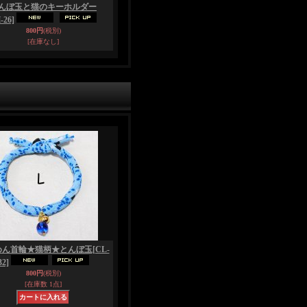
んぼ玉と猫のキーホルダー
-26]
800円
(税別)
[在庫なし]
めん首輪★猫柄★とんぼ玉
[CL-
32]
800円
(税別)
[在庫数 1点]