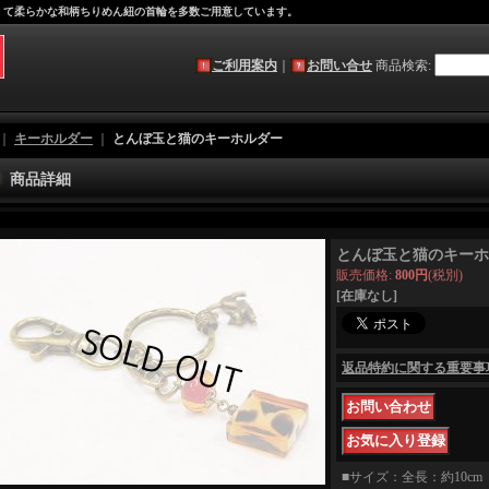
軽くて柔らかな和柄ちりめん紐の首輪を多数ご用意しています。
ご利用案内
｜
お問い合せ
商品検索
:
｜
キーホルダー
｜
とんぼ玉と猫のキーホルダー
商品詳細
とんぼ玉と猫のキーホ
販売価格
:
800円
(税別)
[在庫なし]
返品特約に関する重要事
■サイズ：全長：約10c