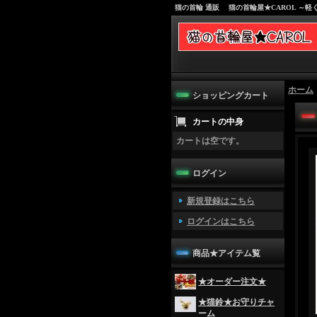
猫の首輪 通販 猫の首輪屋★CAROL ～
ホーム
ショッピングカート
カートの中身
カートは空です。
ログイン
新規登録はこちら
ログインはこちら
商品★アイテム覧
★オーダー注文★
★猫鈴★お守りチャ
ーム