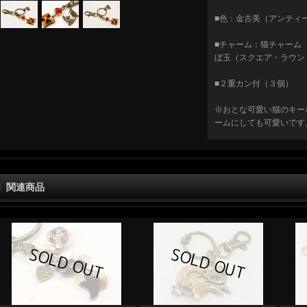
■色：金古美（アンティ
■チャーム：猫チャーム（横1
ぼ玉（スクエア・ラウン
■２重カン付（３個）
※おとな可愛い猫のキー
ームにしても可愛いです
関連商品