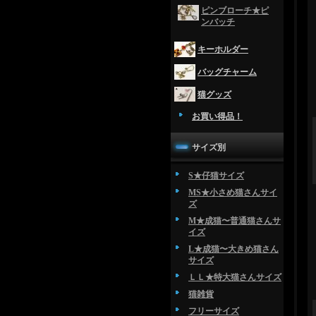
ピンブローチ★ピ
ンバッチ
キーホルダー
バッグチャーム
猫グッズ
お買い得品！
サイズ別
S★仔猫サイズ
MS★小さめ猫さんサイ
ズ
M★成猫〜普通猫さんサ
イズ
L★成猫〜大きめ猫さん
サイズ
ＬＬ★特大猫さんサイズ
猫雑貨
フリーサイズ