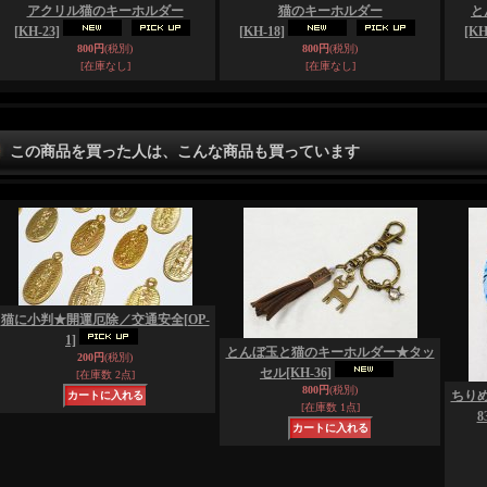
アクリル猫のキーホルダー
猫のキーホルダー
と
[KH-23]
[KH-18]
[KH
800円
(税別)
800円
(税別)
[在庫なし]
[在庫なし]
この商品を買った人は、こんな商品も買っています
猫に小判★開運厄除／交通安全
[OP-
1]
とんぼ玉と猫のキーホルダー★タッ
200円
(税別)
セル
[KH-36]
[在庫数 2点]
800円
(税別)
ちり
[在庫数 1点]
8