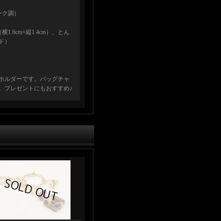
ーク調）
.6cm×縦1.4cm）、とん
ド）
ホルダーです。バッグチャ
。プレゼントにもおすすめ♪