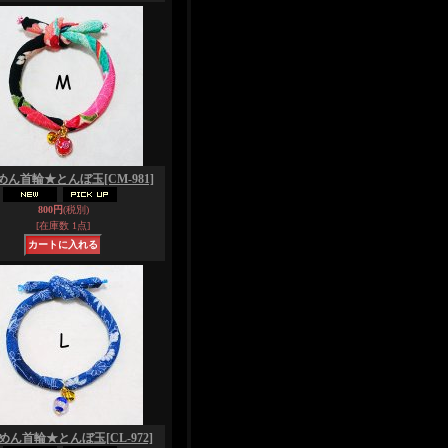
めん首輪★とんぼ玉
[CM-981]
800円
(税別)
[在庫数 1点]
めん首輪★とんぼ玉
[CL-972]