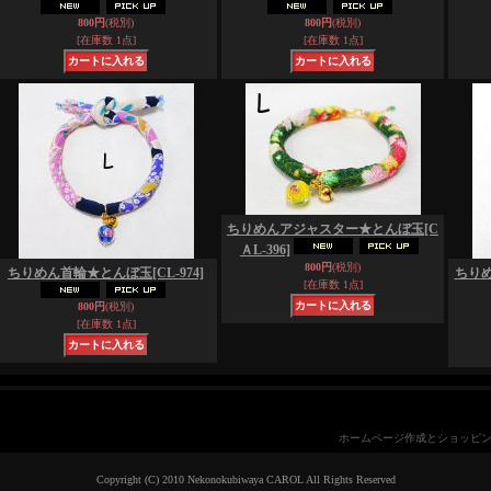
800円
(税別)
800円
(税別)
[在庫数 1点]
[在庫数 1点]
ちりめんアジャスター★とんぼ玉
[C
ＡL-396]
800円
(税別)
ちりめん首輪★とんぼ玉
[CL-974]
ちり
[在庫数 1点]
800円
(税別)
[在庫数 1点]
ホームページ作成とショッピ
Copyright (C) 2010 Nekonokubiwaya CAROL All Rights Reserved