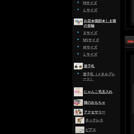
Mサイズ
Ｌサイズ
お花★猫顔★しま猫
の首輪
Ｓサイズ
MSサイズ
Ｍサイズ
Ｌサイズ
迷子札
迷子札（メタルプレ
ート）
にゃんこ毛玉入れ
猫のおもちゃ
アクセサリー
ネックレス
ピアス