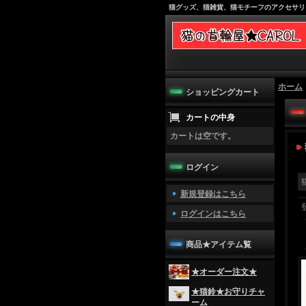
猫グッズ、猫雑貨、猫モチーフのアクセサリ
ホーム
ショッピングカート
カートの中身
カートは空です。
ログイン
新規登録はこちら
ログインはこちら
商品★アイテム覧
★オーダー注文★
★猫鈴★お守りチャ
ーム