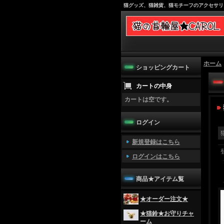
猫グッズ、猫雑貨、猫モチーフのアクセサリ
ホーム
ショッピングカート
カートの中身
カートは空です。
ログイン
新規登録はこちら
ログインはこちら
商品★アイテム覧
★オーダー注文★
★猫鈴★お守りチャ
ーム