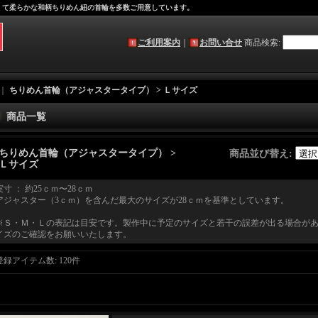
軽くて柔らかな和柄ちりめん紐の首輪を多数ご用意しています。
ご利用案内
｜
お問い合せ
商品検索
:
｜
ちりめん首輪（アジャスタータイプ） > Ｌサイズ
商品一覧
ちりめん首輪（アジャスタータイプ） >
商品並び替え
:
Ｌサイズ
実寸 ： 約25ｃｍ〜28ｃｍ
アジャスター（3ｃｍ）を含んだ最大のサイズが28ｃｍを基準としています。
※Ｓ・Ｍ・Ｌの表記は目安です。製作中に予定のサイズと若干の誤差が出る場合が
イズのご確認をお願いいたします。
登録アイテム数
:
120件