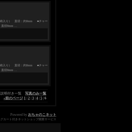
紐（綿入り） 直径：約8mm ■チャー
直径8mm …
紐（綿入り） 直径：約8mm ■チャー
直径8mm …
説明付き一覧
写真のみ一覧
«
前のページ
1
|
2
|
3
|
4
|
5
|
6
Powered by
おちゃのこネット
ングカート付きネットショップ開業サービス