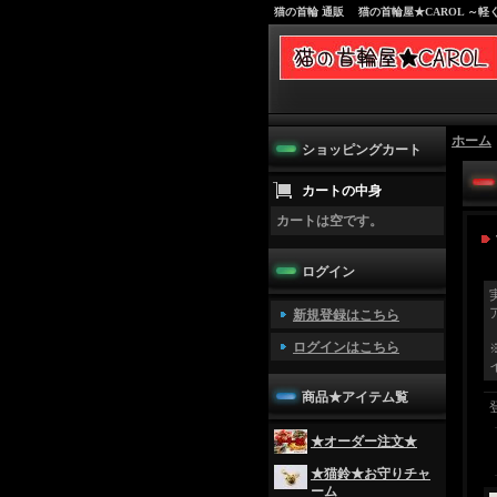
猫の首輪 通販 猫の首輪屋★CAROL ～
ホーム
ショッピングカート
カートの中身
カートは空です。
ログイン
新規登録はこちら
ログインはこちら
商品★アイテム覧
★オーダー注文★
★猫鈴★お守りチャ
ーム