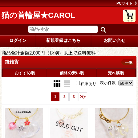
PCサイト
猫の首輪屋★CAROL
ログイン
新規登録はこちら
お問い合せ
商品合計金額2,000円（税別）以上で送料無料！
猫雑貨
一覧
おすすめ順
価格の安い順
売れ筋順
表示件数
:
在庫あり
1
2
3
次
»