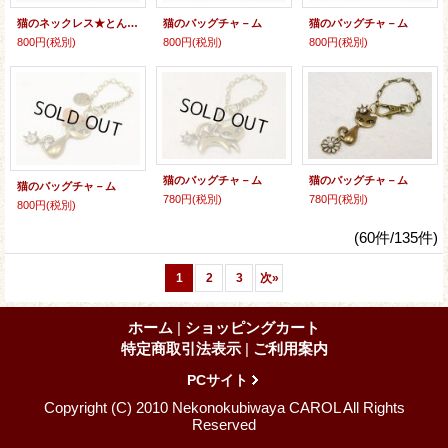
猫のネックレス★とんぼ玉
猫のバッグチャ－ム
猫のバッグチャ－ム
800円
(税別)
800円
(税別)
800円
(税別)
猫のバッグチャ－ム
猫のバッグチャ－ム
猫のバッグチャ－ム
780円
(税別)
780円
(税別)
800円
(税別)
(60件/135件)
1
2
3
次
»
ホーム
|
ショッピングカート
特定商取引法表示
|
ご利用案内
PCサイト
Copyright (C) 2010 Nekonokubiwaya CAROL All Rights
Reserved